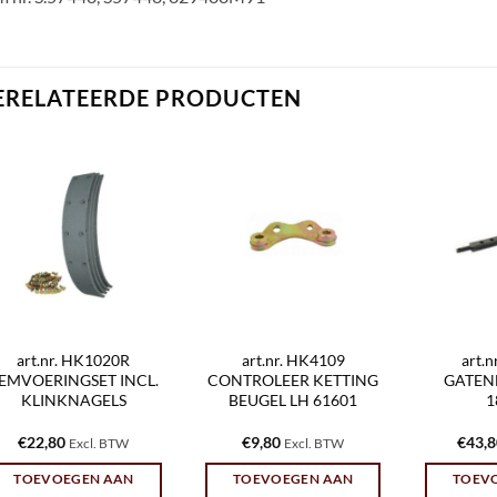
ERELATEERDE PRODUCTEN
art.nr. HK1020R
art.nr. HK4109
art.
EMVOERINGSET INCL.
CONTROLEER KETTING
GATENB
KLINKNAGELS
BEUGEL LH 61601
1
€
22,80
€
9,80
€
43,
Excl. BTW
Excl. BTW
TOEVOEGEN AAN
TOEVOEGEN AAN
TOEV