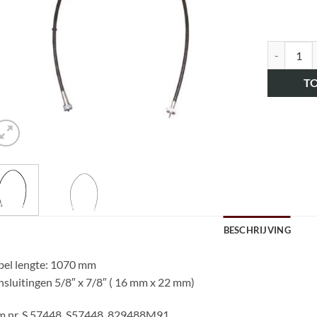
art.nr. H
T
BESCHRIJVING
bel lengte: 1070 mm
sluitingen 5/8″ x 7/8″ ( 16 mm x 22 mm)
m nr. S.57448, S57448, 829488M91