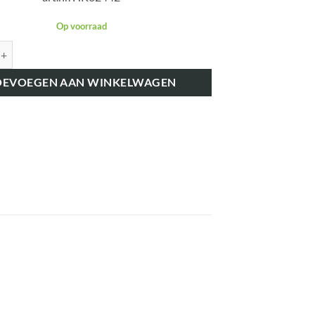
Op voorraad
K62442 TOERENTELLERKABEL 1070 MM aantal
OEVOEGEN AAN WINKELWAGEN