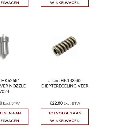
KELWAGEN
WINKELWAGEN
r. HK62681
art.nr. HK182582
IVER NOZZLE
DIEPTEREGELING-VEER
7024
30
€
22,80
Excl. BTW
Excl. BTW
OEGEN AAN
TOEVOEGEN AAN
KELWAGEN
WINKELWAGEN