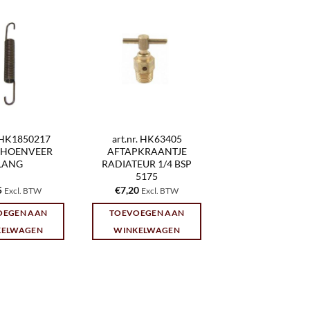
. HK1850217
art.nr. HK63405
HOENVEER
AFTAPKRAANTJE
LANG
RADIATEUR 1/4 BSP
5175
5
€
7,20
Excl. BTW
Excl. BTW
OEGEN AAN
TOEVOEGEN AAN
KELWAGEN
WINKELWAGEN