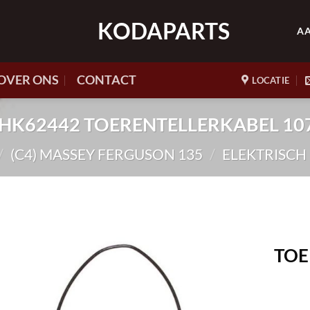
KODAPARTS
A
OVER ONS
CONTACT
LOCATIE
r. HK62442 TOERENTELLERKABEL 1
/
(C4) MASSEY FERGUSON 135
/
ELEKTRISCH
TOE