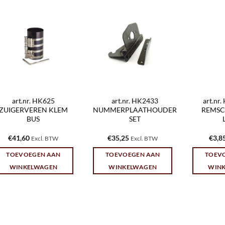
art.nr. HK625
art.nr. HK2433
art.nr
ZUIGERVEREN KLEM
NUMMERPLAATHOUDER
REMSC
BUS
SET
€
41,60
€
35,25
€
3,8
Excl. BTW
Excl. BTW
TOEVOEGEN AAN
TOEVOEGEN AAN
TOEV
WINKELWAGEN
WINKELWAGEN
WIN