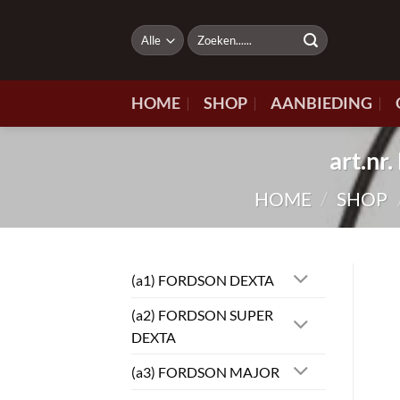
Ga
naar
Zoeken
naar:
inhoud
HOME
SHOP
AANBIEDING
art.n
HOME
/
SHOP
(a1) FORDSON DEXTA
(a2) FORDSON SUPER
DEXTA
(a3) FORDSON MAJOR