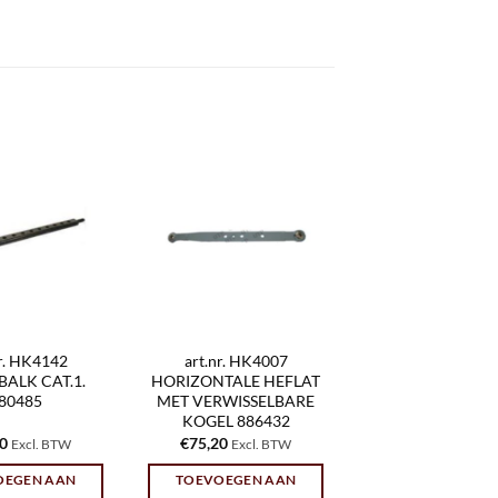
nr. HK4142
art.nr. HK4007
ALK CAT.1.
HORIZONTALE HEFLAT
80485
MET VERWISSELBARE
KOGEL 886432
80
€
75,20
Excl. BTW
Excl. BTW
OEGEN AAN
TOEVOEGEN AAN