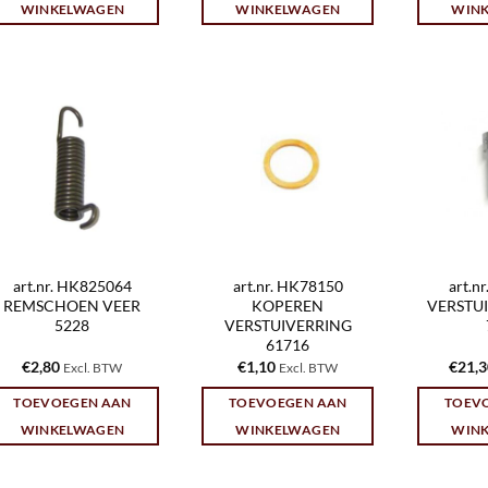
WINKELWAGEN
WINKELWAGEN
WIN
art.nr. HK825064
art.nr. HK78150
art.n
REMSCHOEN VEER
KOPEREN
VERSTU
5228
VERSTUIVERRING
61716
€
2,80
€
1,10
€
21,
Excl. BTW
Excl. BTW
TOEVOEGEN AAN
TOEVOEGEN AAN
TOEV
WINKELWAGEN
WINKELWAGEN
WIN