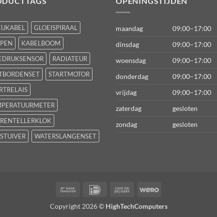
ODUCTTAGS
OPENINGSTIJDEN
CUKABEL
GLOEISPIRAAL
maandag
09:00–17:00
FPEN
KABELBOOM
dinsdag
09:00–17:00
EDRUKSENSOR
RADIATEUR
woensdag
09:00–17:00
TBORDENSET
STARTMOTOR
donderdag
09:00–17:00
RTRELAIS
vrijdag
09:00–17:00
MPERATUURMETER
zaterdag
gesloten
RENTELLERKLOK
zondag
gesloten
STUIVER
WATERSLANGENSET
Bank
IDeal
Cash
Wero
Transfer
On
Copyright 2026 ©
HighTechComputers
Delivery