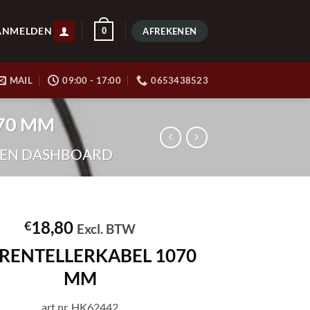
ANMELDEN
0
AFREKENEN
MAIL
09:00 - 17:00
0653438523
070 MM
 EN DASHBOARD
18,80
€
Excl. BTW
RENTELLERKABEL 1070
MM
art.nr. HK62442