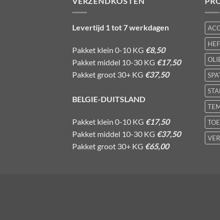
VERZENDKOSTEN
PR
Levertijd 1 tot 7 werkdagen
AC
HE
Pakket klein 0-10 KG
€8,50
OLI
Pakket middel 10-30 KG
€17,50
Pakket groot 30+ KG
€37,50
SPA
STA
BELGIE-DUITSLAND
TE
Pakket klein 0-10 KG
€17,50
TOE
Pakket middel 10-30 KG
€37,50
VER
Pakket groot 30+ KG
€65,00