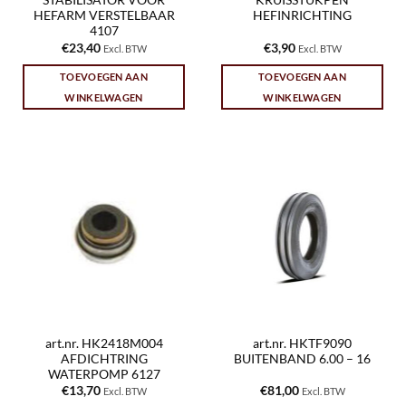
STABILISATOR VOOR
KRUISSTUKPEN
HEFARM VERSTELBAAR
HEFINRICHTING
4107
€
23,40
€
3,90
Excl. BTW
Excl. BTW
TOEVOEGEN AAN
TOEVOEGEN AAN
WINKELWAGEN
WINKELWAGEN
art.nr. HK2418M004
art.nr. HKTF9090
AFDICHTRING
BUITENBAND 6.00 – 16
WATERPOMP 6127
€
13,70
€
81,00
Excl. BTW
Excl. BTW