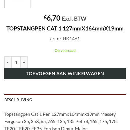
6,70
€
Excl. BTW
TOPSTANGPEN CAT 1 127mmX164mmX19mm
art.nr. HK1461
Op voorraad
art.nr. HK1461 TOPSTANGPEN CAT 1 127mmX164mmX19mm aanta
TOEVOEGEN AAN WINKELWAGEN
BESCHRIJVING
Topstangpen Cat 1 Pen 127mmx164mmx19mm Massey
Ferguson 35, 35X, 65, 765, 135, 135 Petrol, 165, 175, 178,
TE20, TEF20, FE35, Fordson Dexta, Major