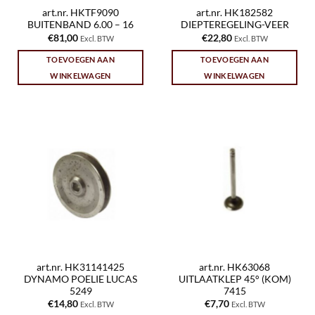
art.nr. HKTF9090
art.nr. HK182582
BUITENBAND 6.00 – 16
DIEPTEREGELING-VEER
€
81,00
€
22,80
Excl. BTW
Excl. BTW
TOEVOEGEN AAN
TOEVOEGEN AAN
WINKELWAGEN
WINKELWAGEN
art.nr. HK31141425
art.nr. HK63068
DYNAMO POELIE LUCAS
UITLAATKLEP 45° (KOM)
5249
7415
€
14,80
€
7,70
Excl. BTW
Excl. BTW