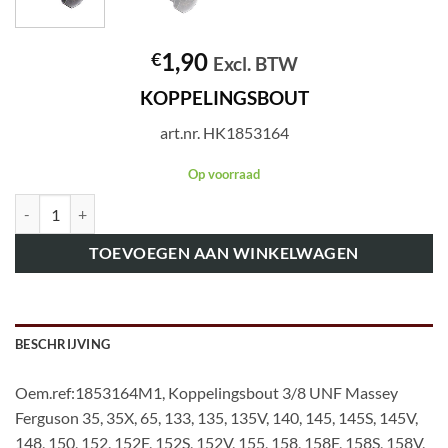
1,90
€
Excl. BTW
KOPPELINGSBOUT
art.nr. HK1853164
Op voorraad
art.nr. HK1853164 KOPPELINGSBOUT 3/8" aantal
TOEVOEGEN AAN WINKELWAGEN
BESCHRIJVING
Oem.ref:1853164M1, Koppelingsbout 3/8 UNF Massey
Ferguson 35, 35X, 65, 133, 135, 135V, 140, 145, 145S, 145V,
148, 150, 152, 152F, 152S, 152V, 155, 158, 158F, 158S, 158V,