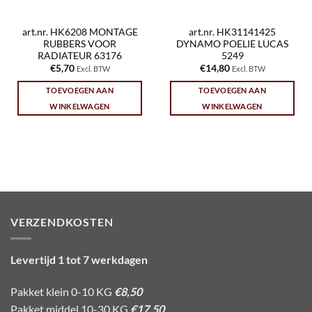
art.nr. HK6208 MONTAGE
art.nr. HK31141425
RUBBERS VOOR
DYNAMO POELIE LUCAS
RADIATEUR 63176
5249
€
5,70
€
14,80
Excl. BTW
Excl. BTW
TOEVOEGEN AAN
TOEVOEGEN AAN
WINKELWAGEN
WINKELWAGEN
VERZENDKOSTEN
Levertijd 1 tot 7 werkdagen
Pakket klein 0-10 KG
€8,50
Pakket middel 10-30 KG
€17,50