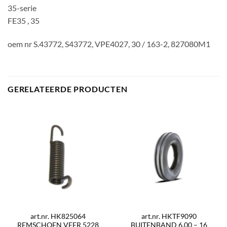
35-serie
FE35 , 35
oem nr S.43772, S43772, VPE4027, 30 / 163-2, 827080M1
GERELATEERDE PRODUCTEN
art.nr. HK825064
art.nr. HKTF9090
REMSCHOEN VEER 5228
BUITENBAND 6.00 – 16