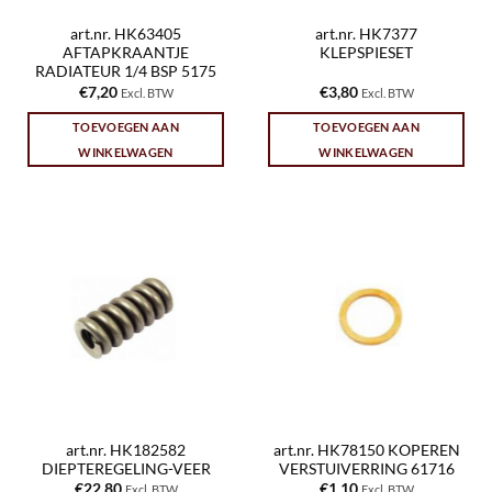
art.nr. HK63405
art.nr. HK7377
AFTAPKRAANTJE
KLEPSPIESET
RADIATEUR 1/4 BSP 5175
€
7,20
€
3,80
Excl. BTW
Excl. BTW
TOEVOEGEN AAN
TOEVOEGEN AAN
WINKELWAGEN
WINKELWAGEN
art.nr. HK182582
art.nr. HK78150 KOPEREN
DIEPTEREGELING-VEER
VERSTUIVERRING 61716
€
22,80
€
1,10
Excl. BTW
Excl. BTW