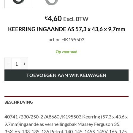
4,60
€
Excl. BTW
KEERRING INGAANDE AS 57,3 x 43,6 x 9,7mm
art.nr. HK195503
Op voorraad
art.nr. HK195503 KEERRING INGAANDE AS 57,3 x 43,6 x 9,7mm aant
TOEVOEGEN AAN WINKELWAGEN
BESCHRIJVING
40741 /B30/250-2 /A8660 /K195503 Keerring (57.3 x 43.6 x
9.7mm)ingaande as versnellingsbak Massey Ferguson 35,
35X, 65, 133, 135, 135 Petrol, 140, 145, 145S, 145V, 165, 175,