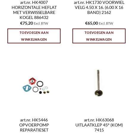
art.nr. HK4007
art.nr. HK1730 VOORWIEL
HORIZONTALE HEFLAT
VELG 4.50 X 16. (6.00 X 16
MET VERWISSELBARE
BAND) 2162
KOGEL 886432
€
75,20
€
65,00
Excl. BTW
Excl. BTW
TOEVOEGEN AAN
TOEVOEGEN AAN
WINKELWAGEN
WINKELWAGEN
art.nr. HK5446
art.nr. HK63068
OPVOERPOMP
UITLAATKLEP 45° (KOM)
REPARATIESET
7415