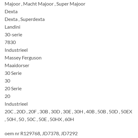
Majoor , Macht Majoor , Super Majoor
Dexta
Dexta , Superdexta
Landini
30-serie
7830
Industrieel
Massey Ferguson
Maaidorser
30 Serie
30
20 Serie
20
Industrieel
20C , 20D , 20F , 30B , 30D , 30E , 30H , 40B , 50B , 50D , 50EX
, 50H , 50 , 50C , 50E , 50HX , 60H
oem nr R129768, JD7378, JD7292