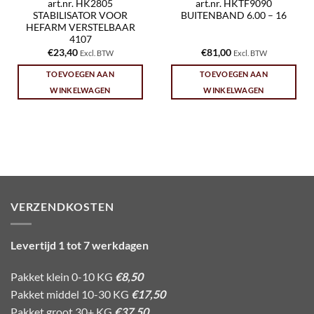
art.nr. HK2805
art.nr. HKTF9090
STABILISATOR VOOR
BUITENBAND 6.00 – 16
HEFARM VERSTELBAAR
4107
€
23,40
€
81,00
Excl. BTW
Excl. BTW
TOEVOEGEN AAN
TOEVOEGEN AAN
WINKELWAGEN
WINKELWAGEN
VERZENDKOSTEN
Levertijd 1 tot 7 werkdagen
Pakket klein 0-10 KG
€8,50
Pakket middel 10-30 KG
€17,50
Pakket groot 30+ KG
€37,50