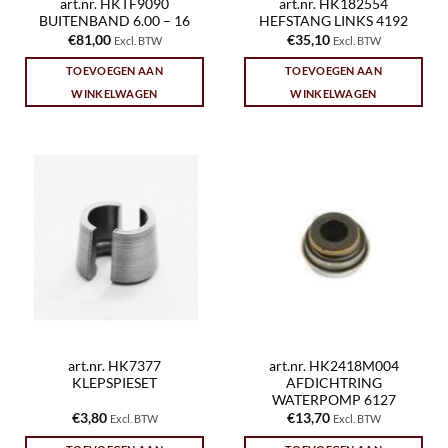
art.nr. HKTF9090
art.nr. HK182554
BUITENBAND 6.00 – 16
HEFSTANG LINKS 4192
€
81,00
€
35,10
Excl. BTW
Excl. BTW
TOEVOEGEN AAN
TOEVOEGEN AAN
WINKELWAGEN
WINKELWAGEN
art.nr. HK7377
art.nr. HK2418M004
KLEPSPIESET
AFDICHTRING
WATERPOMP 6127
€
3,80
€
13,70
Excl. BTW
Excl. BTW