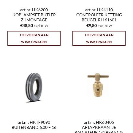
art.nr. HK6200
art.nr. HK4110
KOPLAMPSET BUTLER
CONTROLEER KETTING
ZIJMONTAGE
BEUGEL RH 61601
€
48,80
€
9,80
Excl. BTW
Excl. BTW
TOEVOEGEN AAN
TOEVOEGEN AAN
WINKELWAGEN
WINKELWAGEN
art.nr. HKTF9090
art.nr. HK63405
BUITENBAND 6.00 – 16
AFTAPKRAANTJE
RADIATEUR 1/4 BSP 5175