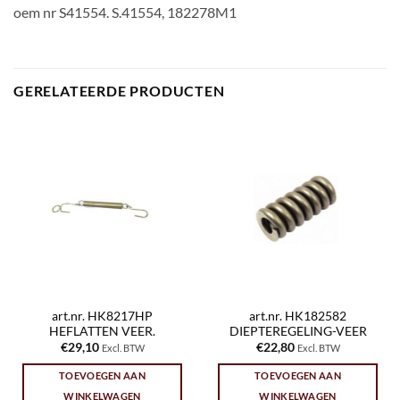
oem nr S41554. S.41554, 182278M1
GERELATEERDE PRODUCTEN
art.nr. HK8217HP
art.nr. HK182582
HEFLATTEN VEER.
DIEPTEREGELING-VEER
€
29,10
€
22,80
Excl. BTW
Excl. BTW
TOEVOEGEN AAN
TOEVOEGEN AAN
WINKELWAGEN
WINKELWAGEN