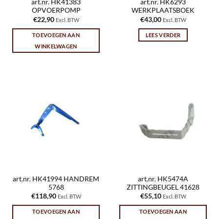
art.nr. HK41383
art.nr. HK6293
OPVOERPOMP
WERKPLAATSBOEK
€
22,90
€
43,00
Excl. BTW
Excl. BTW
TOEVOEGEN AAN
LEES VERDER
WINKELWAGEN
art.nr. HK41994 HANDREM
art.nr. HK5474A
5768
ZITTINGBEUGEL 41628
€
118,90
€
55,10
Excl. BTW
Excl. BTW
TOEVOEGEN AAN
TOEVOEGEN AAN