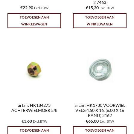
2 7463
€
22,90
€
15,20
Excl. BTW
Excl. BTW
TOEVOEGEN AAN
TOEVOEGEN AAN
WINKELWAGEN
WINKELWAGEN
art.nr. HK184273
art.nr. HK1730 VOORWIEL
ACHTERWIELMOER 5/8
VELG 4.50 X 16. (6.00 X 16
BAND) 2162
€
3,60
€
65,00
Excl. BTW
Excl. BTW
TOEVOEGEN AAN
TOEVOEGEN AAN