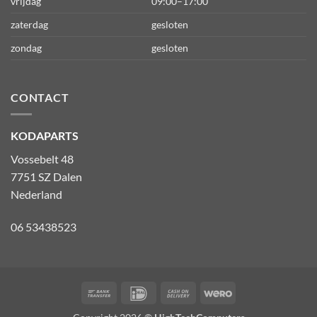
vrijdag
09:00–17:00
zaterdag
gesloten
zondag
gesloten
CONTACT
KODAPARTS
Vossebelt 48
7751 SZ Dalen
Nederland
06 53438523
Bank
IDeal
Cash
Wero
Transfer
On