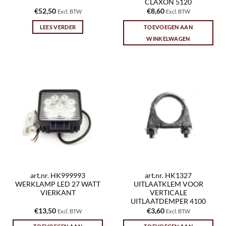
CLAXON 5120
€
52,50
€
8,60
Excl. BTW
Excl. BTW
LEES VERDER
TOEVOEGEN AAN
WINKELWAGEN
art.nr. HK999993
art.nr. HK1327
WERKLAMP LED 27 WATT
UITLAATKLEM VOOR
VIERKANT
VERTICALE
UITLAATDEMPER 4100
€
13,50
€
3,60
Excl. BTW
Excl. BTW