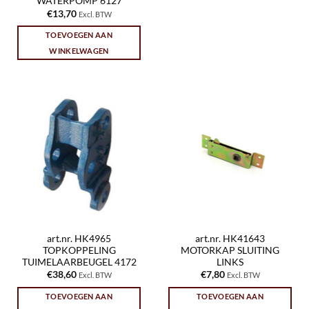
WATERPOMP 6127
€
13,70
Excl. BTW
TOEVOEGEN AAN
WINKELWAGEN
art.nr. HK4965
art.nr. HK41643
TOPKOPPELING
MOTORKAP SLUITING
TUIMELAARBEUGEL 4172
LINKS
€
38,60
€
7,80
Excl. BTW
Excl. BTW
TOEVOEGEN AAN
TOEVOEGEN AAN