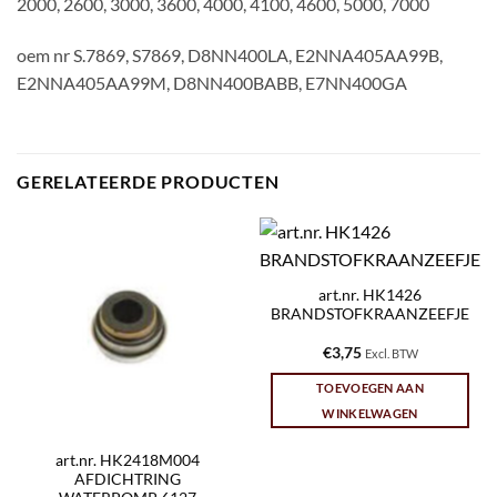
2000, 2600, 3000, 3600, 4000, 4100, 4600, 5000, 7000
oem nr S.7869, S7869, D8NN400LA, E2NNA405AA99B,
E2NNA405AA99M, D8NN400BABB, E7NN400GA
GERELATEERDE PRODUCTEN
art.nr. HK1426
BRANDSTOFKRAANZEEFJE
€
3,75
Excl. BTW
TOEVOEGEN AAN
WINKELWAGEN
art.nr. HK2418M004
AFDICHTRING