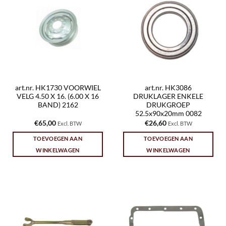
art.nr. HK1730 VOORWIEL
art.nr. HK3086
VELG 4.50 X 16. (6.00 X 16
DRUKLAGER ENKELE
BAND) 2162
DRUKGROEP
52.5x90x20mm 0082
€
65,00
€
26,60
Excl. BTW
Excl. BTW
TOEVOEGEN AAN
TOEVOEGEN AAN
WINKELWAGEN
WINKELWAGEN