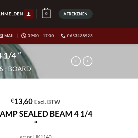
ANMELDEN
0
AFREKENEN
MAIL
09:00 - 17:00
0653438523
1/4 “
ASHBOARD
13,60
€
Excl. BTW
AMP SEALED BEAM 4 1/4
“
art.nr. HK1140