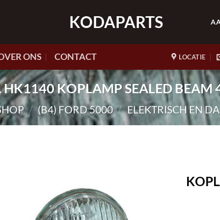
KODAPARTS
A
OVER ONS
CONTACT
LOCATIE
nr. HK1140 KOPLAMP SEALED BEAM 4 
SHOP
/
(B4) FORD 5000
/
ELEKTRISCH EN D
KOPL