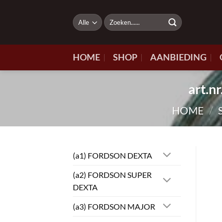
Ga
naar
Zoeken
naar:
inhoud
HOME
SHOP
AANBIEDING
art.
HOME
/
(a1) FORDSON DEXTA
(a2) FORDSON SUPER
DEXTA
(a3) FORDSON MAJOR