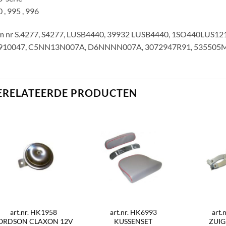
 , 995 , 996
m nr S.4277, S4277, LUSB4440, 39932 LUSB4440, 1SO440LUS121
910047, C5NN13N007A, D6NNNN007A, 3072947R91, 535505M1
ERELATEERDE PRODUCTEN
art.nr. HK1958
art.nr. HK6993
art.
ORDSON CLAXON 12V
KUSSENSET
ZUI