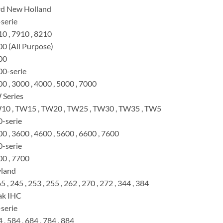
rd New Holland
serie
0 , 7910 , 8210
0 (All Purpose)
00
0-serie
0 , 3000 , 4000 , 5000 , 7000
 Series
10 , TW15 , TW20 , TW25 , TW30 , TW35 , TW5
-serie
0 , 3600 , 4600 , 5600 , 6600 , 7600
-serie
0 , 7700
yland
5 , 245 , 253 , 255 , 262 , 270 , 272 , 344 , 384
ak IHC
serie
 , 584 , 684 , 784 , 884