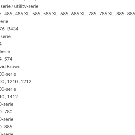
serie / utility-serie
 , 485 , 485 XL , 585 , 585 XL , 685 , 685 XL , 785 , 785 XL , 885 , 88
erie
76 , B434
serie
4
Serie
 , 574
vid Brown
0-serie
0 , 1210 , 1212
0-serie
0 , 1412
-serie
 , 780
-serie
 , 885
-serie