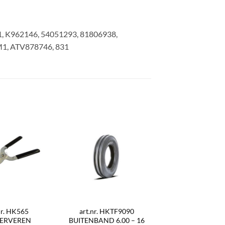
, K962146, 54051293, 81806938,
, ATV878746, 831
nr. HK565
art.nr. HKTF9090
GERVEREN
BUITENBAND 6.00 – 16