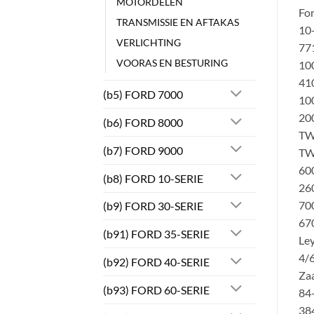
MOTORDELEN
Fo
TRANSMISSIE EN AFTAKAS
10-
VERLICHTING
771
VOORAS EN BESTURING
100
41
(b5) FORD 7000
100
200
(b6) FORD 8000
TW
(b7) FORD 9000
TW
600
(b8) FORD 10-SERIE
260
700
(b9) FORD 30-SERIE
670
(b91) FORD 35-SERIE
Le
4/6
(b92) FORD 40-SERIE
Za
(b93) FORD 60-SERIE
84-
384