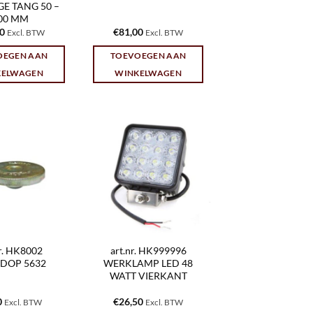
E TANG 50 –
00 MM
40
€
81,00
Excl. BTW
Excl. BTW
OEGEN AAN
TOEVOEGEN AAN
KELWAGEN
WINKELWAGEN
nr. HK8002
art.nr. HK999996
DOP 5632
WERKLAMP LED 48
WATT VIERKANT
0
€
26,50
Excl. BTW
Excl. BTW