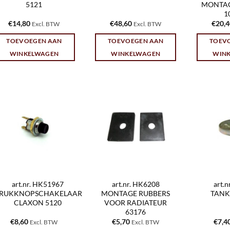
5121
MONTAG
1
€
14,80
€
48,60
€
20,
Excl. BTW
Excl. BTW
TOEVOEGEN AAN
TOEVOEGEN AAN
TOEV
WINKELWAGEN
WINKELWAGEN
WIN
art.nr. HK51967
art.nr. HK6208
art.
RUKKNOPSCHAKELAAR
MONTAGE RUBBERS
TANK
CLAXON 5120
VOOR RADIATEUR
63176
€
8,60
€
5,70
€
7,4
Excl. BTW
Excl. BTW