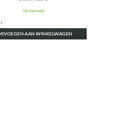
Op voorraad
K1140 KOPLAMP SEALED BEAM 4 1/4 " aantal
OEVOEGEN AAN WINKELWAGEN