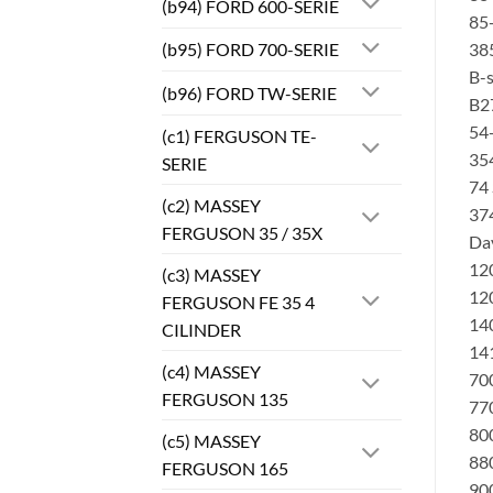
(b94) FORD 600-SERIE
85-
385
(b95) FORD 700-SERIE
B-s
(b96) FORD TW-SERIE
B2
54-
(c1) FERGUSON TE-
35
SERIE
74 
(c2) MASSEY
374
FERGUSON 35 / 35X
Da
120
(c3) MASSEY
120
FERGUSON FE 35 4
140
CILINDER
141
(c4) MASSEY
700
FERGUSON 135
770
800
(c5) MASSEY
880
FERGUSON 165
900