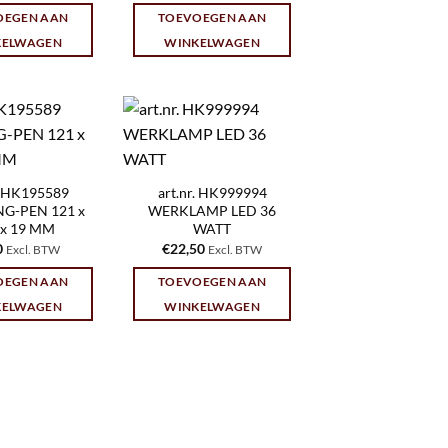
OEGEN AAN
TOEVOEGEN AAN
KELWAGEN
WINKELWAGEN
r. HK195589
art.nr. HK999994
G-PEN 121 x
WERKLAMP LED 36
 x 19 MM
WATT
0
€
22,50
Excl. BTW
Excl. BTW
OEGEN AAN
TOEVOEGEN AAN
KELWAGEN
WINKELWAGEN