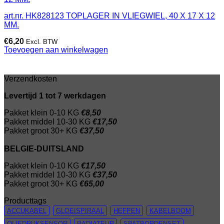
art.nr. HK828123 TOPLAGER IN VLIEGWIEL, 40 X 17 X 12
MM.
€
6,20
Excl. BTW
Toevoegen aan winkelwagen
Verzendkosten
Levertijd 1 tot 7 werkdagen
Pakket klein 0-10 KG
€8,50
Pakket middel 10-30 KG
€17,50
Pakket groot 30+ KG
€37,50
BELGIE-DUITSLAND
Pakket klein 0-10 KG
€17,50
Pakket middel 10-30 KG
€37,50
Pakket groot 30+ KG
€65,00
Producttags
ACCUKABEL
GLOEISPIRAAL
HEFPEN
KABELBOOM
OLIEDRUKSENSOR
RADIATEUR
SPATBORDENSET