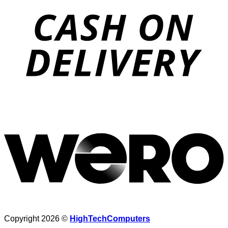
D
Copyright 2026 ©
HighTechComputers