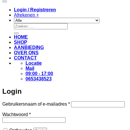
Login / Registreren
Afrekenen
+
Zoeken
naar:
HOME
SHOP
AANBIEDING
OVER ONS
CONTACT
Locatie
Mail
09:00 - 17:00
0653438523
Login
Vereist
Gebruikersnaam of e-mailadres
*
Vereist
Wachtwoord
*