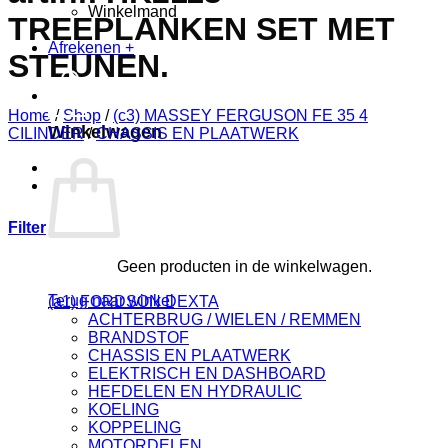
Winkelmand
TREEPLANKEN SET MET
Afrekenen
+
STEUNEN.
0
Home
/
Shop
/
(c3) MASSEY FERGUSON FE 35 4
Winkelwagen
CILINDER
/
CHASSIS EN PLAATWERK
Filter
Geen producten in de winkelwagen.
Terug naar winkel
(a1) FORDSON DEXTA
ACHTERBRUG / WIELEN / REMMEN
BRANDSTOF
CHASSIS EN PLAATWERK
ELEKTRISCH EN DASHBOARD
HEFDELEN EN HYDRAULIC
KOELING
KOPPELING
MOTORDELEN