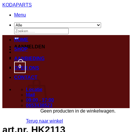
Ga
KODAPARTS
naar
Menu
inhoud
Zoeken
naar:
HOME
AANMELDEN
SHOP
AANBIEDING
0
OVER ONS
CONTACT
Locatie
Mail
09:00 - 17:00
0653438523
Geen producten in de winkelwagen.
Terug naar winkel
art.nr. HK2113