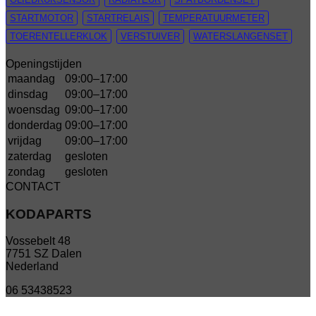
STARTMOTOR
STARTRELAIS
TEMPERATUURMETER
TOERENTELLERKLOK
VERSTUIVER
WATERSLANGENSET
Openingstijden
maandag
09:00–17:00
dinsdag
09:00–17:00
woensdag
09:00–17:00
donderdag
09:00–17:00
vrijdag
09:00–17:00
zaterdag
gesloten
zondag
gesloten
CONTACT
KODAPARTS
Vossebelt 48
7751 SZ Dalen
Nederland
06 53438523