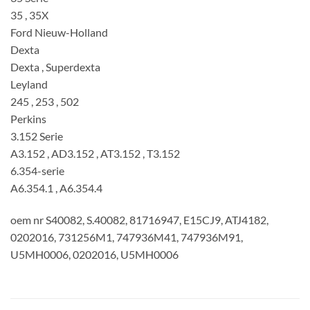
35 , 35X
Ford Nieuw-Holland
Dexta
Dexta , Superdexta
Leyland
245 , 253 , 502
Perkins
3.152 Serie
A3.152 , AD3.152 , AT3.152 , T3.152
6.354-serie
A6.354.1 , A6.354.4
oem nr S40082, S.40082, 81716947, E15CJ9, ATJ4182,
0202016, 731256M1, 747936M41, 747936M91,
U5MH0006, 0202016, U5MH0006