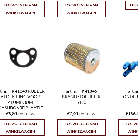
TOEVOEGEN AAN
TOEVOEGEN AAN
LEE
WINKELWAGEN
WINKELWAGEN
rt.nr. HK41848 RUBBER
art.nr. HK41846
art.
AFDEK RING VOOR
BRANDSTOFFILTER
ONDER
ALUMINIUM
5420
DASHBOARDPLAATJE
€
5,80
€
7,40
€
156,
Excl. BTW
Excl. BTW
TOEVOEGEN AAN
TOEVOEGEN AAN
TOEV
WINKELWAGEN
WINKELWAGEN
WIN