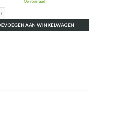
Op voorraad
6448 GASHENDEL - SPEE aantal
OEVOEGEN AAN WINKELWAGEN