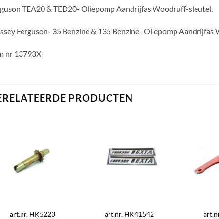
guson TEA20 & TED20- Oliepomp Aandrijfas Woodruff-sleutel.
sey Ferguson- 35 Benzine & 135 Benzine- Oliepomp Aandrijfas W
m nr 13793X
ERELATEERDE PRODUCTEN
art.nr. HK5223
art.nr. HK41542
art.