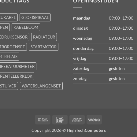
ODUCTTAGS
OPENINGSTIJDEN
CUKABEL
GLOEISPIRAAL
maandag
09:00–17:00
FPEN
KABELBOOM
dinsdag
09:00–17:00
EDRUKSENSOR
RADIATEUR
woensdag
09:00–17:00
TBORDENSET
STARTMOTOR
donderdag
09:00–17:00
RTRELAIS
vrijdag
09:00–17:00
MPERATUURMETER
zaterdag
gesloten
RENTELLERKLOK
zondag
gesloten
STUIVER
WATERSLANGENSET
Bank
IDeal
Cash
Wero
Transfer
On
Copyright 2026 ©
HighTechComputers
Delivery