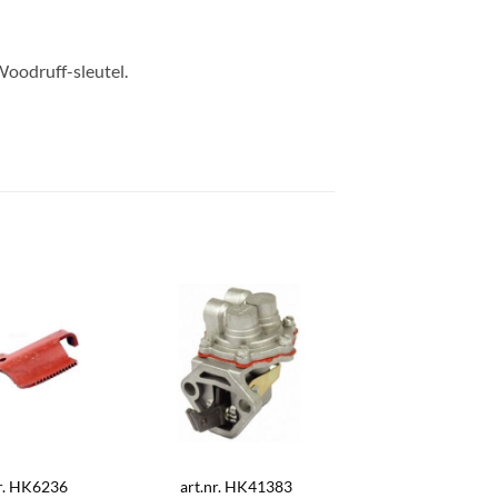
oodruff-sleutel.
nr. HK6236
art.nr. HK41383