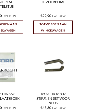
NDREM-
OPVOERPOMP
TELSTUK
90
€
22,90
Excl. BTW
Excl. BTW
OEGEN AAN
TOEVOEGEN AAN
KELWAGEN
WINKELWAGEN
ERKOCHT
nr. HK6293
art.nr. HK41807
LAATSBOEK
STEUNEN SET VOOR
NEUS
00
€
45,30
Excl. BTW
Excl. BTW