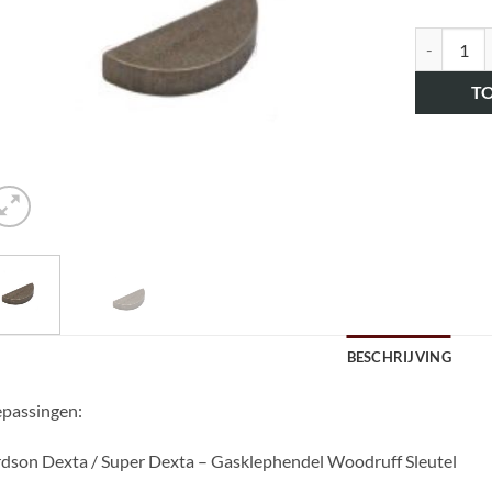
art.nr. HK
T
BESCHRIJVING
passingen:
dson Dexta / Super Dexta – Gasklephendel Woodruff Sleutel