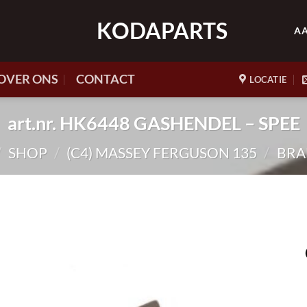
KODAPARTS
A
OVER ONS
CONTACT
LOCATIE
art.nr. HK6448 GASHENDEL – SPEE
/
SHOP
/
(C4) MASSEY FERGUSON 135
/
BRA