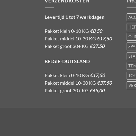
VERZENDKOSTEN
PR
Levertijd 1 tot 7 werkdagen
AC
HE
Pakket klein 0-10 KG
€8,50
OLI
Pakket middel 10-30 KG
€17,50
Pakket groot 30+ KG
€37,50
SPA
STA
BELGIE-DUITSLAND
TE
Pakket klein 0-10 KG
€17,50
TOE
Pakket middel 10-30 KG
€37,50
VER
Pakket groot 30+ KG
€65,00