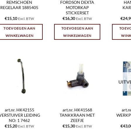
REMSCHOEN
FORDSON DEXTA
HA
REGELAAR 1885405
MOTORKAP
KAR
STICKERSET
€
15,10
€
16,30
€
24,
Excl. BTW
Excl. BTW
TOEVOEGEN AAN
TOEVOEGEN AAN
TOEV
WINKELWAGEN
WINKELWAGEN
WIN
UITV
art.nr. HK42155
art.nr. HK41568
art.
VERSTUIVER LEIDING
TANKKRAAN MET
WERKP
NO: 1 7462
ZEEFJE
€
15,20
€
15,30
€
43,
Excl. BTW
Excl. BTW