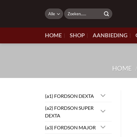
Ga
naar
Zoeken
naar:
inhoud
HOME
SHOP
AANBIEDING
HOME
(a1) FORDSON DEXTA
(a2) FORDSON SUPER
DEXTA
(a3) FORDSON MAJOR