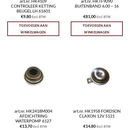
art.nr. HK4109
art.nr. HKTF9090
CONTROLEER KETTING
BUITENBAND 6.00 – 16
BEUGEL LH 61601
€
9,80
€
81,00
Excl. BTW
Excl. BTW
TOEVOEGEN AAN
TOEVOEGEN AAN
WINKELWAGEN
WINKELWAGEN
art.nr. HK2418M004
art.nr. HK1958 FORDSON
AFDICHTRING
CLAXON 12V 5121
WATERPOMP 6127
€
13,70
€
14,80
Excl. BTW
Excl. BTW