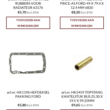
RUBBERS VOOR
PRICE-AS FORD 49 X 79.4 X
RADIATEUR 63176
12.4 MM 6820
€
5,70
€
8,20
Excl. BTW
Excl. BTW
TOEVOEGEN AAN
TOEVOEGEN AAN
WINKELWAGEN
WINKELWAGEN
art.nr. HK1196 HEFDEKSEL
art.nr. HK5459 TOPSTANG
PAKKING FORD
KANTELSTUK BUS 25.30 X
19.5 X 99.25MM
€
5,80
€
9,65
Excl. BTW
Excl. BTW