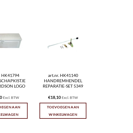
r. HK41794
art.nr. HK41140
SCHAPKISTJE
HANDREMHENDEL
RDSON LOGO
REPARATIE-SET 5349
10
€
18,10
Excl. BTW
Excl. BTW
OEGEN AAN
TOEVOEGEN AAN
KELWAGEN
WINKELWAGEN