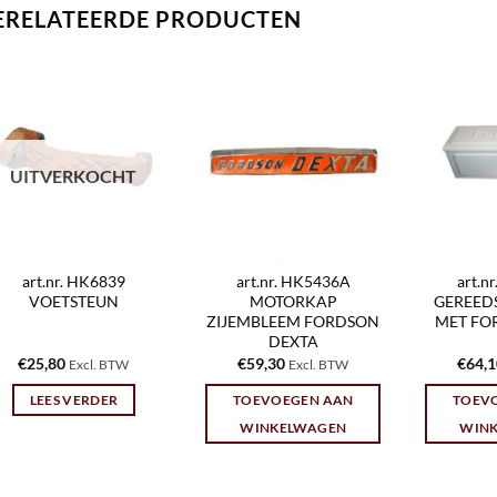
ERELATEERDE PRODUCTEN
UITVERKOCHT
art.nr. HK6839
art.nr. HK5436A
art.n
VOETSTEUN
MOTORKAP
GEREED
ZIJEMBLEEM FORDSON
MET FO
DEXTA
€
25,80
€
59,30
€
64,
Excl. BTW
Excl. BTW
LEES VERDER
TOEVOEGEN AAN
TOEV
WINKELWAGEN
WIN