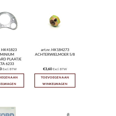
r. HK41823
art.nr. HK184273
UMINIUM
ACHTERWIELMOER 5/8
RD PLAATJE
TA 6233
70
€
3,60
Excl. BTW
Excl. BTW
OEGEN AAN
TOEVOEGEN AAN
KELWAGEN
WINKELWAGEN