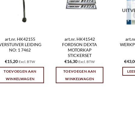
UITV
art.nr. HK42155
art.nr. HK41542
art.
VERSTUIVER LEIDING
FORDSON DEXTA
WERKP
NO: 1 7462
MOTORKAP
STICKERSET
€
15,20
€
16,30
€
43,
Excl. BTW
Excl. BTW
TOEVOEGEN AAN
TOEVOEGEN AAN
LEE
WINKELWAGEN
WINKELWAGEN