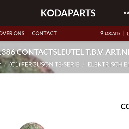
KODAPARTS
A
OVER ONS
CONTACT
LOCATIE
41386 CONTACTSLEUTEL T.B.V. ART.
P
/
(C1) FERGUSON TE-SERIE
/
ELEKTRISCH 
CO