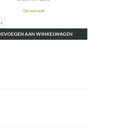
Op voorraad
41386 CONTACTSLEUTEL T.B.V. ART.NR. HK41598 aantal
OEVOEGEN AAN WINKELWAGEN