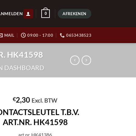
ANMELDEN
0
AFREKENEN
MAIL
09:00 - 17:00
0653438523
NR. HK41598
EN DASHBOARD
2,30
€
Excl. BTW
NTACTSLEUTEL T.B.V.
ART.NR. HK41598
art.nr. HK41386