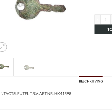
art.nr. HK
T
BESCHRIJVING
NTACTSLEUTEL T.B.V. ART.NR. HK41598