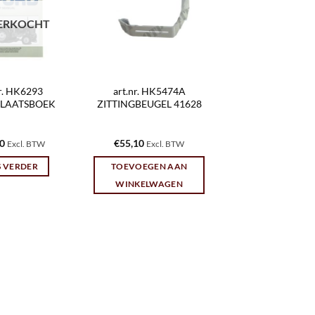
ERKOCHT
nr. HK6293
art.nr. HK5474A
LAATSBOEK
ZITTINGBEUGEL 41628
00
€
55,10
Excl. BTW
Excl. BTW
S VERDER
TOEVOEGEN AAN
WINKELWAGEN