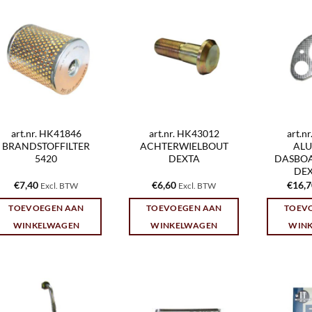
art.nr. HK41846
art.nr. HK43012
art.n
BRANDSTOFFILTER
ACHTERWIELBOUT
AL
5420
DEXTA
DASBOA
DEX
€
7,40
€
6,60
€
16,
Excl. BTW
Excl. BTW
TOEVOEGEN AAN
TOEVOEGEN AAN
TOEV
WINKELWAGEN
WINKELWAGEN
WIN