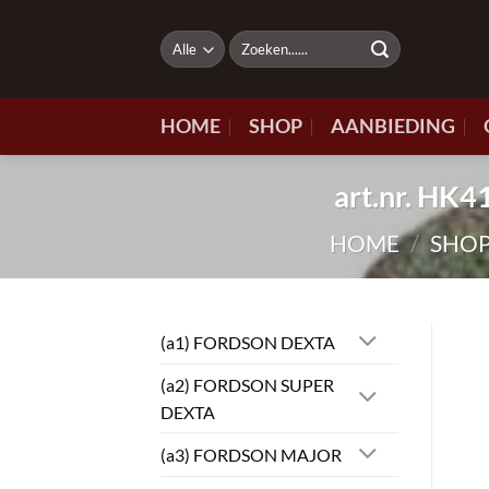
Ga
naar
Zoeken
naar:
inhoud
HOME
SHOP
AANBIEDING
art.nr. HK
HOME
/
SHO
(a1) FORDSON DEXTA
(a2) FORDSON SUPER
DEXTA
(a3) FORDSON MAJOR