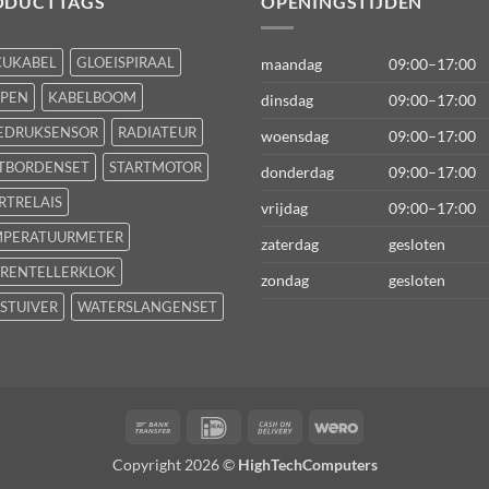
ODUCTTAGS
OPENINGSTIJDEN
CUKABEL
GLOEISPIRAAL
maandag
09:00–17:00
FPEN
KABELBOOM
dinsdag
09:00–17:00
EDRUKSENSOR
RADIATEUR
woensdag
09:00–17:00
TBORDENSET
STARTMOTOR
donderdag
09:00–17:00
RTRELAIS
vrijdag
09:00–17:00
MPERATUURMETER
zaterdag
gesloten
RENTELLERKLOK
zondag
gesloten
STUIVER
WATERSLANGENSET
Bank
IDeal
Cash
Wero
Transfer
On
Copyright 2026 ©
HighTechComputers
Delivery