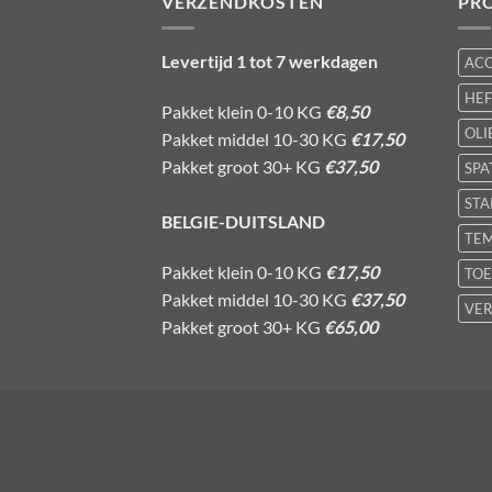
VERZENDKOSTEN
PR
Levertijd 1 tot 7 werkdagen
AC
HE
Pakket klein 0-10 KG
€8,50
OLI
Pakket middel 10-30 KG
€17,50
Pakket groot 30+ KG
€37,50
SPA
STA
BELGIE-DUITSLAND
TE
Pakket klein 0-10 KG
€17,50
TOE
Pakket middel 10-30 KG
€37,50
VER
Pakket groot 30+ KG
€65,00