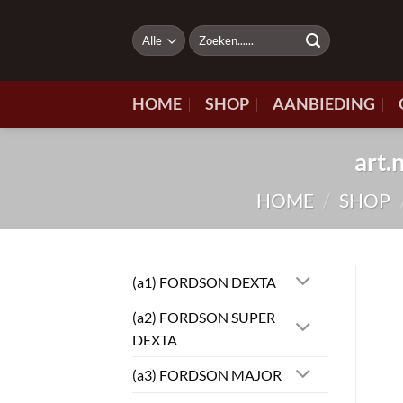
Ga
naar
Zoeken
naar:
inhoud
HOME
SHOP
AANBIEDING
art
HOME
/
SHOP
(a1) FORDSON DEXTA
(a2) FORDSON SUPER
DEXTA
(a3) FORDSON MAJOR