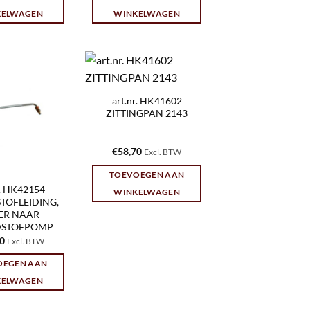
KELWAGEN
WINKELWAGEN
art.nr. HK41602
ZITTINGPAN 2143
€
58,70
Excl. BTW
TOEVOEGEN AAN
r. HK42154
WINKELWAGEN
TOFLEIDING,
TER NAAR
STOFPOMP
60
Excl. BTW
OEGEN AAN
KELWAGEN