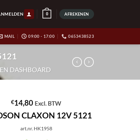
ANMELDEN
0
AFREKENEN
MAIL
09:00 - 17:00
0653438523
5121
 EN DASHBOARD
14,80
€
Excl. BTW
SON CLAXON 12V 5121
art.nr. HK1958