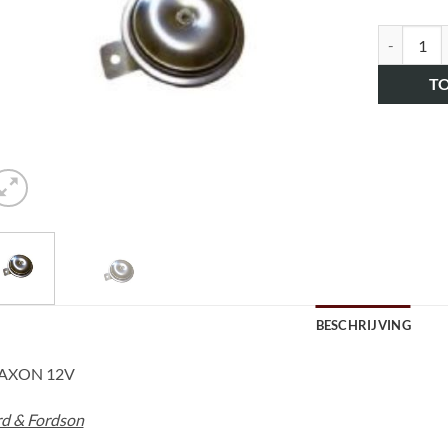
art.nr. H
T
BESCHRIJVING
AXON 12V
rd & Fordson