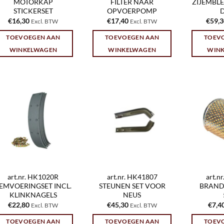
MOTORKAP
FILTER NAAR
ZIJEMBL
STICKERSET
OPVOERPOMP
€
16,30
€
17,40
€
59,
Excl. BTW
Excl. BTW
TOEVOEGEN AAN
TOEVOEGEN AAN
TOEV
WINKELWAGEN
WINKELWAGEN
WIN
art.nr. HK1020R
art.nr. HK41807
art.n
EMVOERINGSET INCL.
STEUNEN SET VOOR
BRAND
KLINKNAGELS
NEUS
€
22,80
€
45,30
€
7,4
Excl. BTW
Excl. BTW
TOEVOEGEN AAN
TOEVOEGEN AAN
TOEV