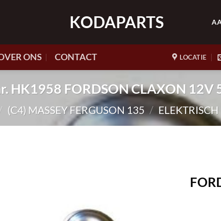
KODAPARTS
A
OVER ONS
CONTACT
LOCATIE
.nr. HK1958 FORDSON CLAXON 12V 
/
(C4) MASSEY FERGUSON 135
/
ELEKTRISCH
FORD