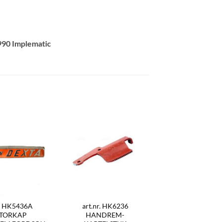
990 Implematic
r. HK5436A
art.nr. HK6236
TORKAP
HANDREM-