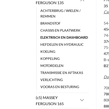
FERGUSON 135
35 
ACHTERBRUG / WIELEN /
Cas
REMMEN
54-
BRANDSTOF
45
CHASSIS EN PLAATWERK
74-
ELEKTRISCH EN DASHBOARD
374
HEFDELEN EN HYDRAULIC
75-
KOELING
47
KOPPELING
B-s
B2
MOTORDELEN
TRANSMISSIE EN AFTAKAS
Da
VERLICHTING
VOORAS EN BESTURING
700
78
(c5) MASSEY
800
FERGUSON 165
88