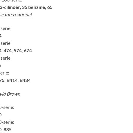
3-cilinder, 35 benzine, 65
e International
serie:
4
serie:
, 474, 574, 674
serie:
5
erie:
75, B414, B434
vid Brown
-serie:
0
-serie:
0, 885