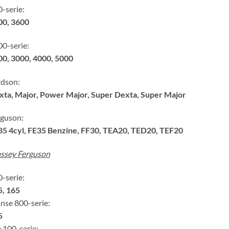
-serie:
00, 3600
0-serie:
0, 3000, 4000, 5000
rdson:
xta, Major, Power Major, Super Dexta, Super Major
rguson:
35 4cyl, FE35 Benzine, FF30, TEA20, TED20, TEF20
ssey Ferguson
-serie:
5, 165
nse 800-serie:
5
 100-serie: