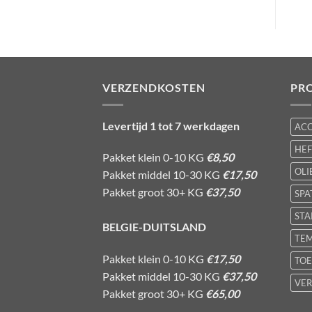
VERZENDKOSTEN
PR
Levertijd 1 tot 7 werkdagen
AC
HE
Pakket klein 0-10 KG
€8,50
OLI
Pakket middel 10-30 KG
€17,50
Pakket groot 30+ KG
€37,50
SPA
STA
BELGIE-DUITSLAND
TE
Pakket klein 0-10 KG
€17,50
TOE
Pakket middel 10-30 KG
€37,50
VER
Pakket groot 30+ KG
€65,00