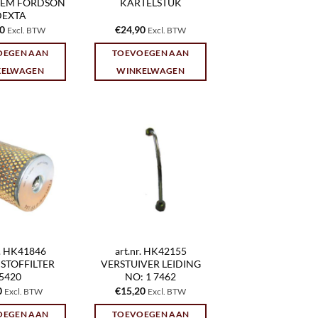
EEM FORDSON
KARTELSTUK
DEXTA
30
€
24,90
Excl. BTW
Excl. BTW
OEGEN AAN
TOEVOEGEN AAN
KELWAGEN
WINKELWAGEN
r. HK41846
art.nr. HK42155
STOFFILTER
VERSTUIVER LEIDING
5420
NO: 1 7462
0
€
15,20
Excl. BTW
Excl. BTW
OEGEN AAN
TOEVOEGEN AAN