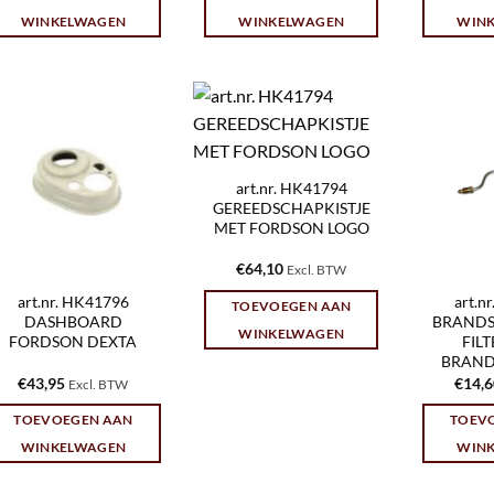
WINKELWAGEN
WINKELWAGEN
WIN
art.nr. HK41794
GEREEDSCHAPKISTJE
MET FORDSON LOGO
€
64,10
Excl. BTW
art.nr. HK41796
art.n
TOEVOEGEN AAN
DASHBOARD
BRANDS
WINKELWAGEN
FORDSON DEXTA
FIL
BRAND
€
43,95
€
14,
Excl. BTW
TOEVOEGEN AAN
TOEV
WINKELWAGEN
WIN