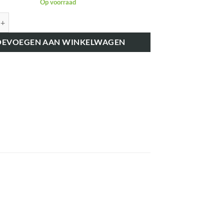
Op voorraad
K1958 FORDSON CLAXON 12V 5121 aantal
OEVOEGEN AAN WINKELWAGEN