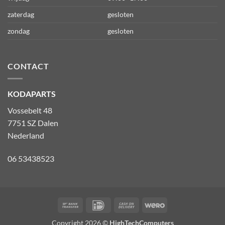
zaterdag
gesloten
zondag
gesloten
CONTACT
KODAPARTS
Vossebelt 48
7751 SZ Dalen
Nederland
06 53438523
Bank
IDeal
Cash
Wero
Transfer
On
Copyright 2026 ©
HighTechComputers