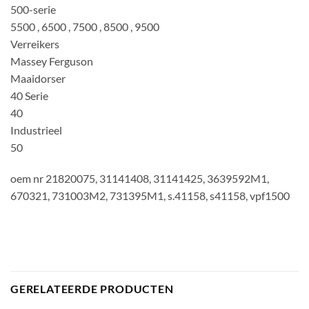
500-serie
5500 , 6500 , 7500 , 8500 , 9500
Verreikers
Massey Ferguson
Maaidorser
40 Serie
40
Industrieel
50
oem nr 21820075, 31141408, 31141425, 3639592M1,
670321, 731003M2, 731395M1, s.41158, s41158, vpf1500
GERELATEERDE PRODUCTEN