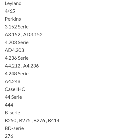
Leyland
4/65
Perkins
3.152 Serie
A3.152 , AD3.152
4.203 Serie
AD4.203
4.236 Serie
A4.212 , A4.236
4.248 Serie
A4.248
Case IHC
44 Serie
444
B-serie
B250 , B275 , B276 , B414
BD-serie
276