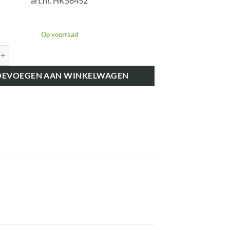
art.nr. HK56452
Op voorraad
K56452 HYDRAULIEK POMP PAKKING aantal
OEVOEGEN AAN WINKELWAGEN