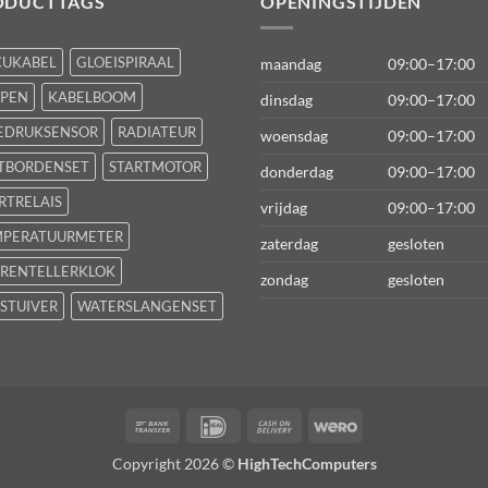
ODUCTTAGS
OPENINGSTIJDEN
CUKABEL
GLOEISPIRAAL
maandag
09:00–17:00
FPEN
KABELBOOM
dinsdag
09:00–17:00
EDRUKSENSOR
RADIATEUR
woensdag
09:00–17:00
TBORDENSET
STARTMOTOR
donderdag
09:00–17:00
RTRELAIS
vrijdag
09:00–17:00
MPERATUURMETER
zaterdag
gesloten
RENTELLERKLOK
zondag
gesloten
STUIVER
WATERSLANGENSET
Bank
IDeal
Cash
Wero
Transfer
On
Copyright 2026 ©
HighTechComputers
Delivery