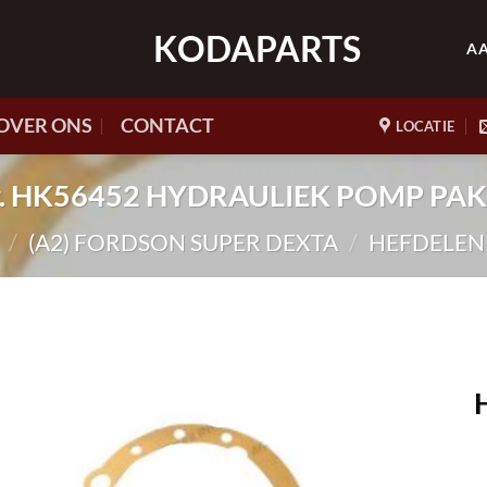
KODAPARTS
A
OVER ONS
CONTACT
LOCATIE
nr. HK56452 HYDRAULIEK POMP PA
/
(A2) FORDSON SUPER DEXTA
/
HEFDELEN