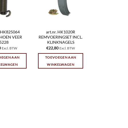
r. HK825064
art.nr. HK1020R
HOEN VEER
REMVOERINGSET INCL.
5228
KLINKNAGELS
0
€
22,80
Excl. BTW
Excl. BTW
OEGEN AAN
TOEVOEGEN AAN
KELWAGEN
WINKELWAGEN