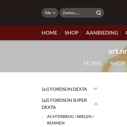
Ga
naar
Zoeken
naar:
inhoud
HOME
SHOP
AANBIEDING
art.
HOME
/
SHOP
(a1) FORDSON DEXTA
(a2) FORDSON SUPER
DEXTA
ACHTERBRUG / WIELEN /
REMMEN