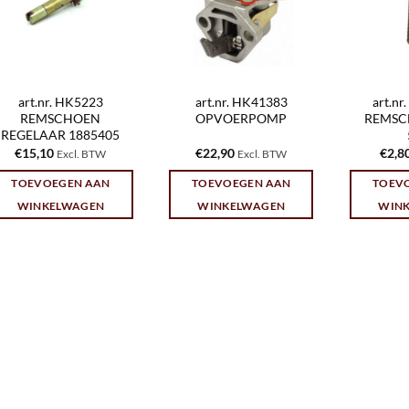
art.nr. HK5223
art.nr. HK41383
art.n
REMSCHOEN
OPVOERPOMP
REMSC
REGELAAR 1885405
€
15,10
€
22,90
€
2,8
Excl. BTW
Excl. BTW
TOEVOEGEN AAN
TOEVOEGEN AAN
TOEV
WINKELWAGEN
WINKELWAGEN
WIN