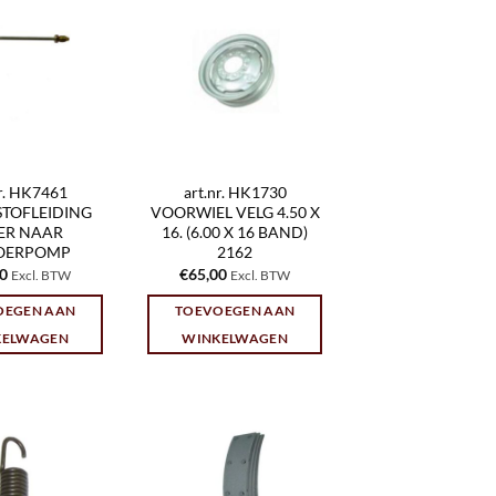
nr. HK7461
art.nr. HK1730
TOFLEIDING
VOORWIEL VELG 4.50 X
TER NAAR
16. (6.00 X 16 BAND)
OERPOMP
2162
40
€
65,00
Excl. BTW
Excl. BTW
OEGEN AAN
TOEVOEGEN AAN
KELWAGEN
WINKELWAGEN