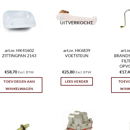
UITVERKOCHT
art.nr. HK41602
art.nr. HK6839
art.
ZITTINGPAN 2143
VOETSTEUN
BRANDS
FIL
OPV
€
58,70
€
25,80
€
17,
Excl. BTW
Excl. BTW
TOEVOEGEN AAN
LEES VERDER
TOEV
WINKELWAGEN
WIN