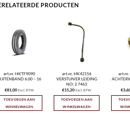
ERELATEERDE PRODUCTEN
art.nr. HKTF9090
art.nr. HK42156
art.n
UITENBAND 6.00 – 16
VERSTUIVER LEIDING
ACHTERW
NO: 2 7463
€
81,00
€
15,20
€
3,6
Excl. BTW
Excl. BTW
TOEVOEGEN AAN
TOEVOEGEN AAN
TOEV
WINKELWAGEN
WINKELWAGEN
WIN