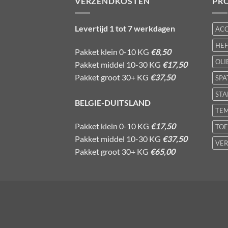
VERZENDKOSTEN
PR
Levertijd 1 tot 7 werkdagen
AC
HE
Pakket klein 0-10 KG
€8,50
OLI
Pakket middel 10-30 KG
€17,50
Pakket groot 30+ KG
€37,50
SPA
STA
BELGIE-DUITSLAND
TE
Pakket klein 0-10 KG
€17,50
TOE
Pakket middel 10-30 KG
€37,50
VER
Pakket groot 30+ KG
€65,00