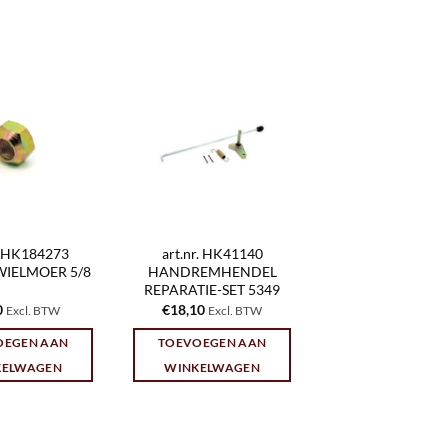
r. HK184273
art.nr. HK41140
IELMOER 5/8
HANDREMHENDEL
REPARATIE-SET 5349
0
€
18,10
Excl. BTW
Excl. BTW
OEGEN AAN
TOEVOEGEN AAN
KELWAGEN
WINKELWAGEN