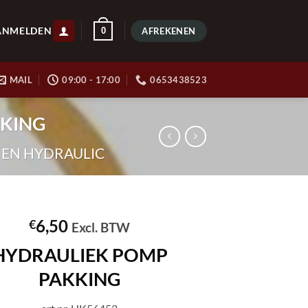
ANMELDEN
0
AFREKENEN
MAIL
09:00 - 17:00
0653438523
KKING
 EN HYDRAULIC
6,50
€
Excl. BTW
HYDRAULIEK POMP
PAKKING