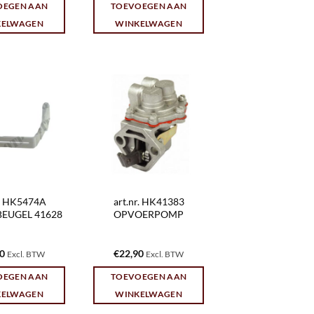
OEGEN AAN
TOEVOEGEN AAN
KELWAGEN
WINKELWAGEN
r. HK5474A
art.nr. HK41383
BEUGEL 41628
OPVOERPOMP
10
€
22,90
Excl. BTW
Excl. BTW
OEGEN AAN
TOEVOEGEN AAN
KELWAGEN
WINKELWAGEN