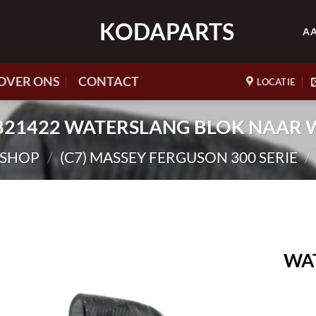
KODAPARTS
A
OVER ONS
CONTACT
LOCATIE
34821422 WATERSLANG BLOK NAA
SHOP
/
(C7) MASSEY FERGUSON 300 SERIE
/
WA