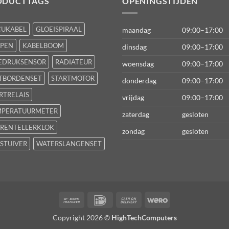
ODUCTTAGS
OPENINGSTIJDEN
CUKABEL
GLOEISPIRAAL
maandag
09:00–17:00
FPEN
KABELBOOM
dinsdag
09:00–17:00
EDRUKSENSOR
RADIATEUR
woensdag
09:00–17:00
TBORDENSET
STARTMOTOR
donderdag
09:00–17:00
RTRELAIS
vrijdag
09:00–17:00
MPERATUURMETER
zaterdag
gesloten
RENTELLERKLOK
zondag
gesloten
STUIVER
WATERSLANGENSET
Bank
IDeal
Cash
Wero
Transfer
On
Copyright 2026 ©
HighTechComputers
Delivery