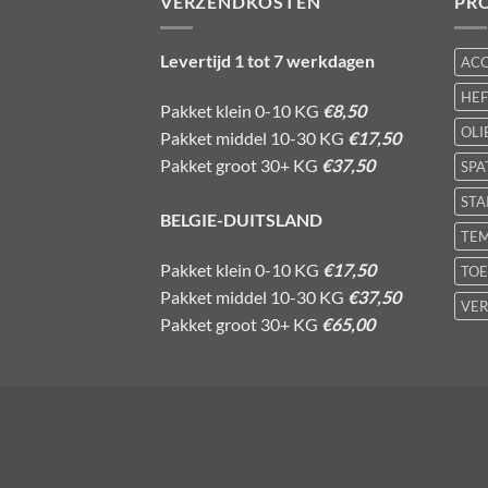
VERZENDKOSTEN
PR
Levertijd 1 tot 7 werkdagen
AC
HE
Pakket klein 0-10 KG
€8,50
OLI
Pakket middel 10-30 KG
€17,50
Pakket groot 30+ KG
€37,50
SPA
STA
BELGIE-DUITSLAND
TE
Pakket klein 0-10 KG
€17,50
TOE
Pakket middel 10-30 KG
€37,50
VER
Pakket groot 30+ KG
€65,00