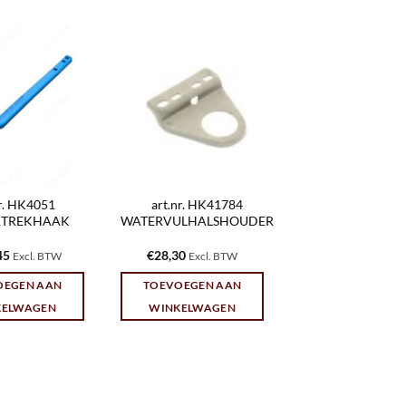
nr. HK4051
art.nr. HK41784
TREKHAAK
WATERVULHALSHOUDER
45
€
28,30
Excl. BTW
Excl. BTW
OEGEN AAN
TOEVOEGEN AAN
KELWAGEN
WINKELWAGEN