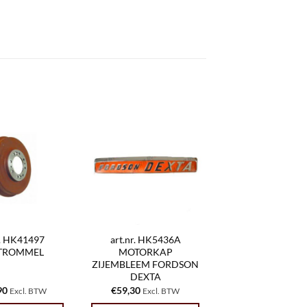
r. HK41497
art.nr. HK5436A
TROMMEL
MOTORKAP
ZIJEMBLEEM FORDSON
DEXTA
90
€
59,30
Excl. BTW
Excl. BTW