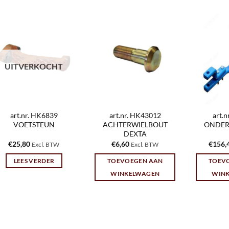
UITVERKOCHT
art.nr. HK6839
art.nr. HK43012
art.
VOETSTEUN
ACHTERWIELBOUT
ONDER
DEXTA
€
25,80
€
6,60
€
156,
Excl. BTW
Excl. BTW
LEES VERDER
TOEVOEGEN AAN
TOEV
WINKELWAGEN
WIN