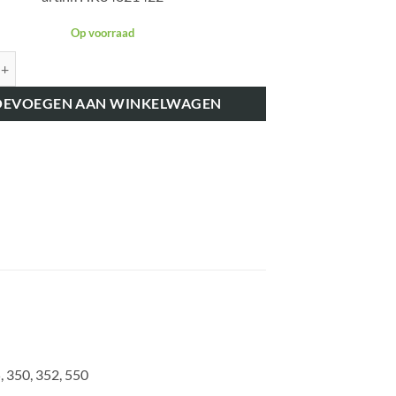
Op voorraad
K34821422 WATERSLANG BLOK NAAR WATERPOMP aantal
OEVOEGEN AAN WINKELWAGEN
, 350, 352, 550