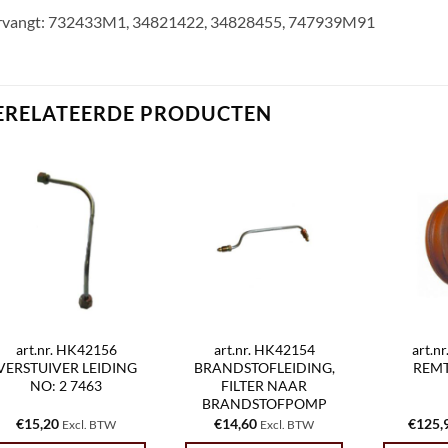
rvangt: 732433M1, 34821422, 34828455, 747939M91
ERELATEERDE PRODUCTEN
art.nr. HK42156
art.nr. HK42154
art.n
VERSTUIVER LEIDING
BRANDSTOFLEIDING,
REM
NO: 2 7463
FILTER NAAR
BRANDSTOFPOMP
€
15,20
€
14,60
€
125,
Excl. BTW
Excl. BTW