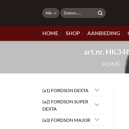
Ga
naar
Zoeken
naar:
inhoud
HOME
SHOP
AANBIEDING
art.nr. HK
HOME
/
(a1) FORDSON DEXTA
(a2) FORDSON SUPER
DEXTA
(a3) FORDSON MAJOR