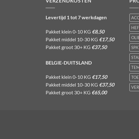
VERZENDKOSTEN
PR
Levertijd 1 tot 7 werkdagen
AC
HE
Pakket klein 0-10 KG
€8,50
OLI
Pakket middel 10-30 KG
€17,50
Pakket groot 30+ KG
€37,50
SPA
STA
BELGIE-DUITSLAND
TE
Pakket klein 0-10 KG
€17,50
TOE
Pakket middel 10-30 KG
€37,50
VER
Pakket groot 30+ KG
€65,00