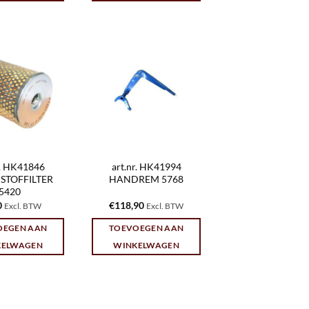
r. HK41846
art.nr. HK41994
STOFFILTER
HANDREM 5768
5420
0
€
118,90
Excl. BTW
Excl. BTW
OEGEN AAN
TOEVOEGEN AAN
KELWAGEN
WINKELWAGEN