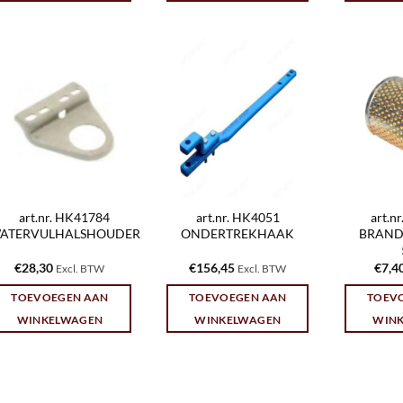
art.nr. HK41784
art.nr. HK4051
art.n
ATERVULHALSHOUDER
ONDERTREKHAAK
BRAND
€
28,30
€
156,45
€
7,4
Excl. BTW
Excl. BTW
TOEVOEGEN AAN
TOEVOEGEN AAN
TOEV
WINKELWAGEN
WINKELWAGEN
WIN