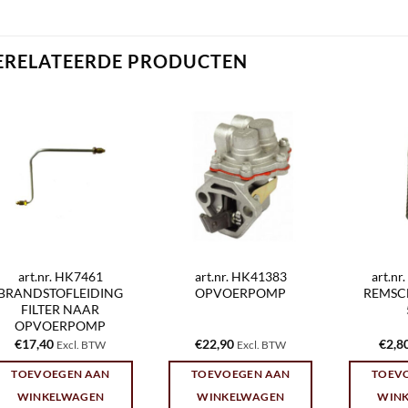
ERELATEERDE PRODUCTEN
art.nr. HK7461
art.nr. HK41383
art.n
BRANDSTOFLEIDING
OPVOERPOMP
REMSC
FILTER NAAR
OPVOERPOMP
€
17,40
€
22,90
€
2,8
Excl. BTW
Excl. BTW
TOEVOEGEN AAN
TOEVOEGEN AAN
TOEV
WINKELWAGEN
WINKELWAGEN
WIN