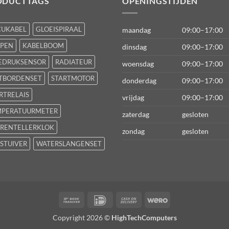
ODUCTTAGS
OPENINGSTIJDEN
CUKABEL
GLOEISPIRAAL
maandag
09:00–17:00
FPEN
KABELBOOM
dinsdag
09:00–17:00
EDRUKSENSOR
RADIATEUR
woensdag
09:00–17:00
TBORDENSET
STARTMOTOR
donderdag
09:00–17:00
RTRELAIS
vrijdag
09:00–17:00
MPERATUURMETER
zaterdag
gesloten
RENTELLERKLOK
zondag
gesloten
STUIVER
WATERSLANGENSET
Bank
IDeal
Cash
Wero
Transfer
On
Copyright 2026 ©
HighTechComputers
Delivery