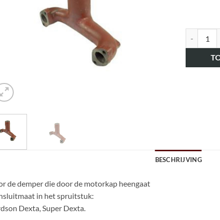
art.nr. H
T
BESCHRIJVING
r de demper die door de motorkap heengaat
sluitmaat in het spruitstuk:
dson Dexta, Super Dexta.