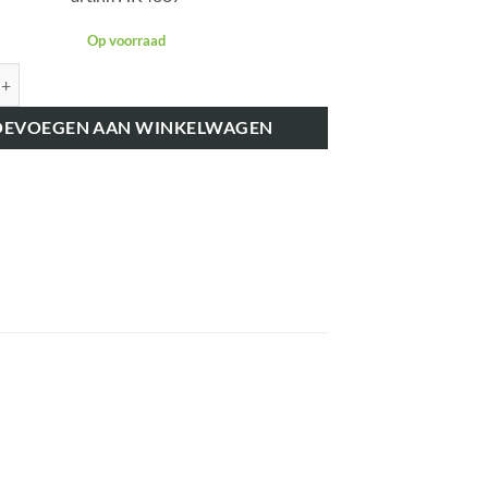
Op voorraad
K4687 UITLAATSPRUITSTUK VOOR VERTICALE DEMPER 3190 aantal
OEVOEGEN AAN WINKELWAGEN