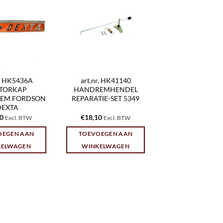
r. HK5436A
art.nr. HK41140
TORKAP
HANDREMHENDEL
EEM FORDSON
REPARATIE-SET 5349
DEXTA
30
€
18,10
Excl. BTW
Excl. BTW
OEGEN AAN
TOEVOEGEN AAN
KELWAGEN
WINKELWAGEN