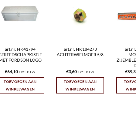
art.nr. HK41794
art.nr. HK184273
art.n
GEREEDSCHAPKISTJE
ACHTERWIELMOER 5/8
MO
MET FORDSON LOGO
ZIJEMBL
€
64,10
€
3,60
€
59,
Excl. BTW
Excl. BTW
TOEVOEGEN AAN
TOEVOEGEN AAN
TOEV
WINKELWAGEN
WINKELWAGEN
WIN