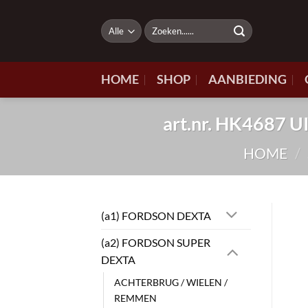
Ga
naar
Zoeken
naar:
inhoud
HOME
SHOP
AANBIEDING
art.nr. HK4687
HOME
/
(a1) FORDSON DEXTA
(a2) FORDSON SUPER
DEXTA
ACHTERBRUG / WIELEN /
REMMEN