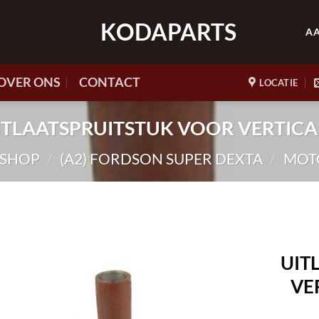
KODAPARTS
A
OVER ONS
CONTACT
LOCATIE
 UITLAATSPRUITSTUK VOOR VERTIC
SHOP
/
(A2) FORDSON SUPER DEXTA
/
MOT
UIT
VE