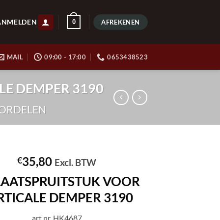
ANMELDEN
0
AFREKENEN
MAIL
09:00 - 17:00
0653438523
ALE DEMPER 3190
ORDELEN
35,80
€
Excl. BTW
LAATSPRUITSTUK VOOR
RTICALE DEMPER 3190
art.nr. HK4687