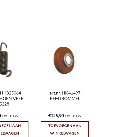
r. HK825064
art.nr. HK41497
HOEN VEER
REMTROMMEL
5228
0
€
125,90
Excl. BTW
Excl. BTW
OEGEN AAN
TOEVOEGEN AAN
KELWAGEN
WINKELWAGEN