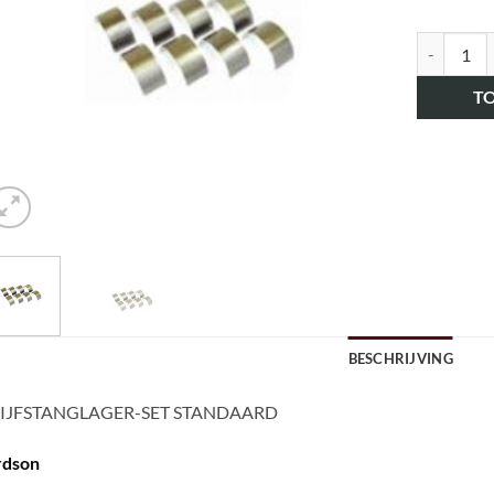
art.nr. H
T
BESCHRIJVING
IJFSTANGLAGER-SET STANDAARD
rdson