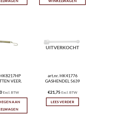
KELWAGEN
WINKELWAGEN
UITVERKOCHT
r. HK8217HP
art.nr. HK41776
TTEN VEER.
GASHENDEL 5639
10
€
21,75
Excl. BTW
Excl. BTW
OEGEN AAN
LEES VERDER
KELWAGEN