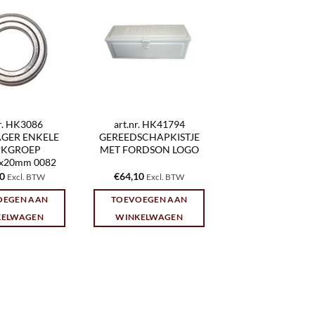
nr. HK3086
art.nr. HK41794
GER ENKELE
GEREEDSCHAPKISTJE
KGROEP
MET FORDSON LOGO
0x20mm 0082
60
€
64,10
Excl. BTW
Excl. BTW
OEGEN AAN
TOEVOEGEN AAN
KELWAGEN
WINKELWAGEN