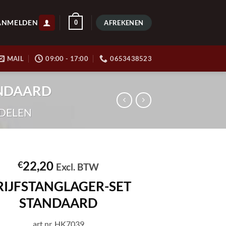
ANMELDEN
0
AFREKENEN
MAIL
09:00 - 17:00
0653438523
ANDAARD
DELEN
22,20
€
Excl. BTW
RIJFSTANGLAGER-SET
STANDAARD
art.nr. HK7039