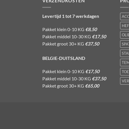
VERZENDKOSTEN
PR
Levertijd 1 tot 7 werkdagen
AC
HE
Pakket klein 0-10 KG
€8,50
OLI
Pakket middel 10-30 KG
€17,50
Pakket groot 30+ KG
€37,50
SPA
STA
BELGIE-DUITSLAND
TE
Pakket klein 0-10 KG
€17,50
TOE
Pakket middel 10-30 KG
€37,50
VER
Pakket groot 30+ KG
€65,00