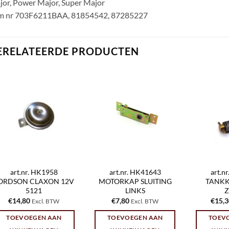
or, Power Major, Super Major
m nr 703F6211BAA, 81854542, 87285227
ERELATEERDE PRODUCTEN
art.nr. HK1958
art.nr. HK41643
art.n
ORDSON CLAXON 12V
MOTORKAP SLUITING
TANK
5121
LINKS
Z
€
14,80
€
7,80
€
15,
Excl. BTW
Excl. BTW
TOEVOEGEN AAN
TOEVOEGEN AAN
TOEV