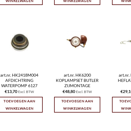
WINKELWAGEN
WINKELWAGEN
WIN
art.nr. HK2418M004
art.nr. HK6200
art.n
AFDICHTRING
KOPLAMPSET BUTLER
HEFLA
WATERPOMP 6127
ZIJMONTAGE
€
13,70
€
48,80
€
29,
Excl. BTW
Excl. BTW
TOEVOEGEN AAN
TOEVOEGEN AAN
TOEV
WINKELWAGEN
WINKELWAGEN
WIN