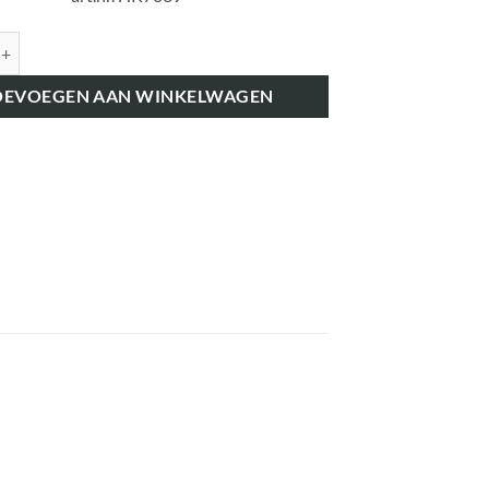
K7039 DRIJFSTANGLAGER-SET STANDAARD aantal
OEVOEGEN AAN WINKELWAGEN