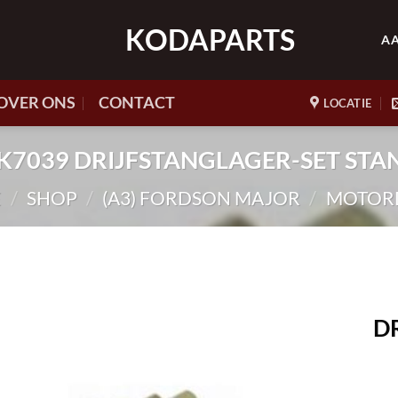
KODAPARTS
A
OVER ONS
CONTACT
LOCATIE
. HK7039 DRIJFSTANGLAGER-SET ST
E
/
SHOP
/
(A3) FORDSON MAJOR
/
MOTOR
D