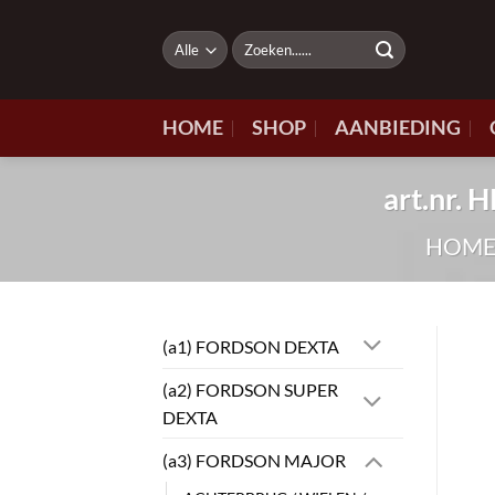
Ga
naar
Zoeken
naar:
inhoud
HOME
SHOP
AANBIEDING
art.nr
HOM
(a1) FORDSON DEXTA
(a2) FORDSON SUPER
DEXTA
(a3) FORDSON MAJOR