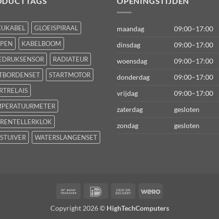
ODUCTTAGS
OPENINGSTIJDEN
CUKABEL
GLOEISPIRAAL
maandag
09:00–17:00
FPEN
KABELBOOM
dinsdag
09:00–17:00
EDRUKSENSOR
RADIATEUR
woensdag
09:00–17:00
TBORDENSET
STARTMOTOR
donderdag
09:00–17:00
RTRELAIS
vrijdag
09:00–17:00
MPERATUURMETER
zaterdag
gesloten
RENTELLERKLOK
zondag
gesloten
STUIVER
WATERSLANGENSET
Bank
IDeal
Cash
Wero
Transfer
On
Copyright 2026 ©
HighTechComputers
Delivery