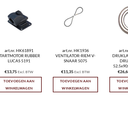
art.nr. HK61891
art.nr. HK1936
art.
STARTMOTOR RUBBER
VENTILATOR-RIEM V-
DRUKLA
LUCAS 5191
SNAAR 5075
DRU
52.5x9
€
13,75
€
11,35
€
26,
Excl. BTW
Excl. BTW
TOEVOEGEN AAN
TOEVOEGEN AAN
TOEV
WINKELWAGEN
WINKELWAGEN
WIN