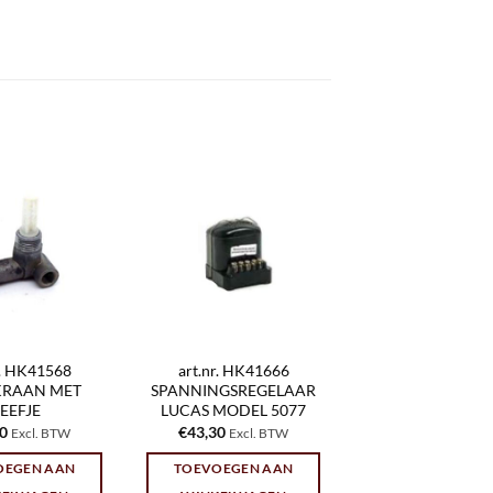
r. HK41568
art.nr. HK41666
KRAAN MET
SPANNINGSREGELAAR
EEFJE
LUCAS MODEL 5077
30
€
43,30
Excl. BTW
Excl. BTW
OEGEN AAN
TOEVOEGEN AAN