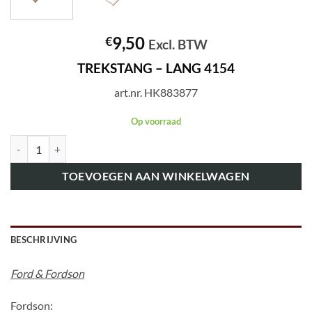
9,50
€
Excl. BTW
TREKSTANG – LANG 4154
art.nr. HK883877
Op voorraad
art.nr. HK883877 TREKSTANG - LANG 4154 aantal
TOEVOEGEN AAN WINKELWAGEN
BESCHRIJVING
Ford & Fordson
Fordson: