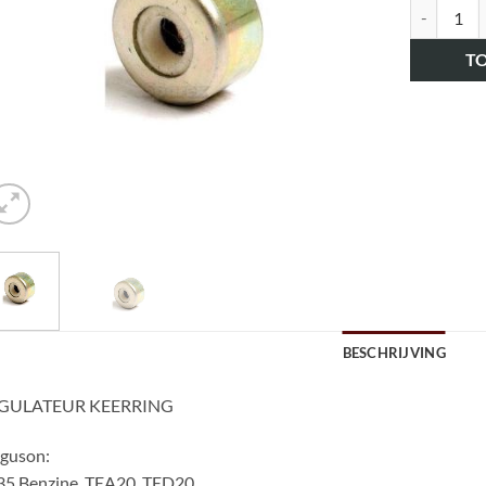
art.nr. H
T
BESCHRIJVING
GULATEUR KEERRING
rguson:
35 Benzine, TEA20, TED20