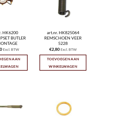
nr. HK6200
art.nr. HK825064
PSET BUTLER
REMSCHOEN VEER
MONTAGE
5228
80
€
2,80
Excl. BTW
Excl. BTW
OEGEN AAN
TOEVOEGEN AAN
KELWAGEN
WINKELWAGEN