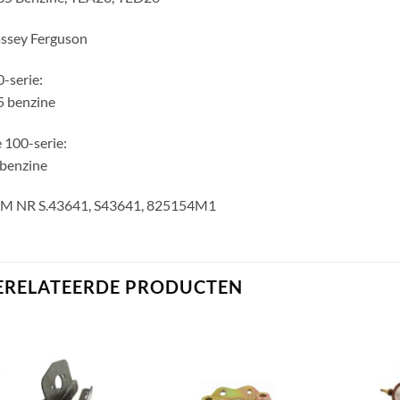
ssey Ferguson
-serie:
5 benzine
 100-serie:
benzine
M NR S.43641, S43641, 825154M1
ERELATEERDE PRODUCTEN