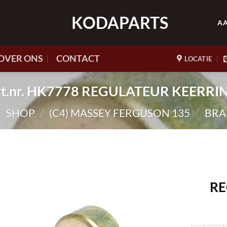
KODAPARTS
A
OVER ONS
CONTACT
LOCATIE
rt.nr. HK7778 REGULATEUR KEERRI
/
SHOP
/
(C4) MASSEY FERGUSON 135
/
BRA
RE