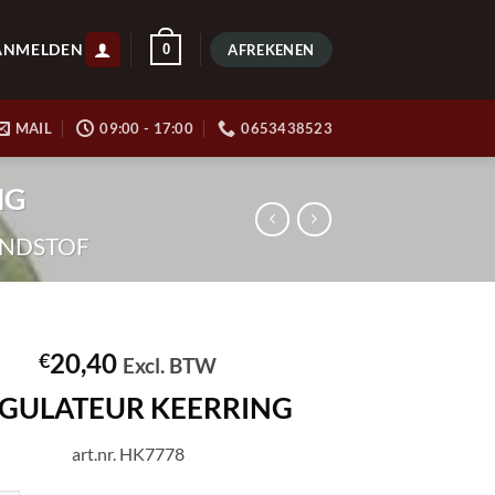
ANMELDEN
0
AFREKENEN
MAIL
09:00 - 17:00
0653438523
NG
NDSTOF
20,40
€
Excl. BTW
GULATEUR KEERRING
art.nr. HK7778