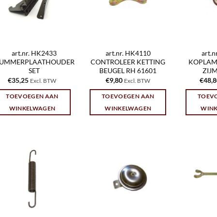
art.nr. HK2433
art.nr. HK4110
art.
UMMERPLAATHOUDER
CONTROLEER KETTING
KOPLAM
SET
BEUGEL RH 61601
ZIJ
€
35,25
€
9,80
€
48,
Excl. BTW
Excl. BTW
TOEVOEGEN AAN
TOEVOEGEN AAN
TOEV
WINKELWAGEN
WINKELWAGEN
WIN