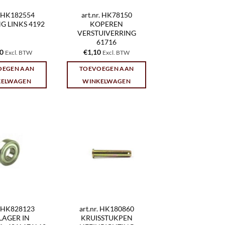
r. HK182554
art.nr. HK78150
G LINKS 4192
KOPEREN
VERSTUIVERRING
61716
10
€
1,10
Excl. BTW
Excl. BTW
OEGEN AAN
TOEVOEGEN AAN
KELWAGEN
WINKELWAGEN
r. HK828123
art.nr. HK180860
LAGER IN
KRUISSTUKPEN