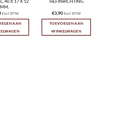
, 40 X 17 X 12
HEFINRICHTING
MM.
0
€
3,90
Excl. BTW
Excl. BTW
OEGEN AAN
TOEVOEGEN AAN
KELWAGEN
WINKELWAGEN