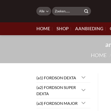
Ga
naar
Zoeken
naar:
inhoud
HOME
SHOP
AANBIEDING
a
HOME
(a1) FORDSON DEXTA
(a2) FORDSON SUPER
DEXTA
(a3) FORDSON MAJOR