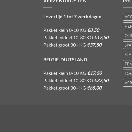
VERZENDKOSTEN
PR
Levertijd 1 tot 7 werkdagen
AC
HE
Pakket klein 0-10 KG
€8,50
OLI
Pakket middel 10-30 KG
€17,50
Pakket groot 30+ KG
€37,50
SPA
STA
BELGIE-DUITSLAND
TE
Pakket klein 0-10 KG
€17,50
TOE
Pakket middel 10-30 KG
€37,50
VER
Pakket groot 30+ KG
€65,00