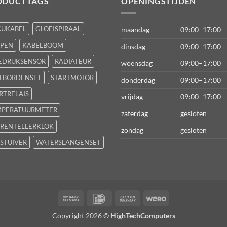
ODUCTTAGS
OPENINGSTIJDEN
CUKABEL
GLOEISPIRAAL
maandag
09:00–17:00
FPEN
KABELBOOM
dinsdag
09:00–17:00
EDRUKSENSOR
RADIATEUR
woensdag
09:00–17:00
TBORDENSET
STARTMOTOR
donderdag
09:00–17:00
RTRELAIS
vrijdag
09:00–17:00
MPERATUURMETER
zaterdag
gesloten
RENTELLERKLOK
zondag
gesloten
STUIVER
WATERSLANGENSET
Bank
IDeal
Cash
Wero
Transfer
On
Copyright 2026 ©
HighTechComputers
Delivery