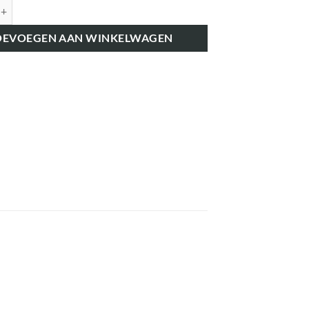
K7778 REGULATEUR KEERRING aantal
OEVOEGEN AAN WINKELWAGEN