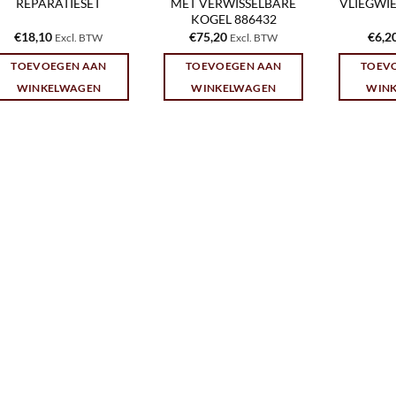
REPARATIESET
MET VERWISSELBARE
VLIEGWIEL
KOGEL 886432
€
18,10
€
75,20
€
6,2
Excl. BTW
Excl. BTW
TOEVOEGEN AAN
TOEVOEGEN AAN
TOEV
WINKELWAGEN
WINKELWAGEN
WIN