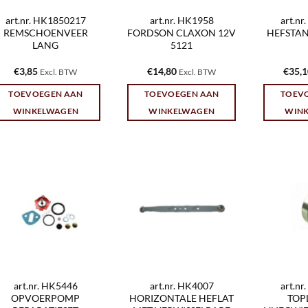
art.nr. HK1850217
art.nr. HK1958
art.n
REMSCHOENVEER
FORDSON CLAXON 12V
HEFSTAN
LANG
5121
€
3,85
€
14,80
€
35,
Excl. BTW
Excl. BTW
TOEVOEGEN AAN
TOEVOEGEN AAN
TOEV
WINKELWAGEN
WINKELWAGEN
WIN
art.nr. HK5446
art.nr. HK4007
art.n
OPVOERPOMP
HORIZONTALE HEFLAT
TOP