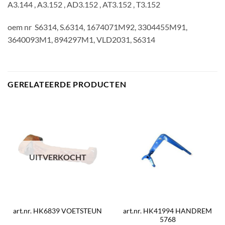
A3.144 , A3.152 , AD3.152 , AT3.152 , T3.152
oem nr S6314, S.6314, 1674071M92, 3304455M91,
3640093M1, 894297M1, VLD2031, S6314
GERELATEERDE PRODUCTEN
UITVERKOCHT
art.nr. HK41994 HANDREM
art.nr. HK6839 VOETSTEUN
5768