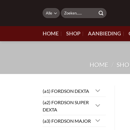
Ga
naar
Zoeken
naar:
inhoud
HOME
SHOP
AANBIEDING
HOME
/
SHO
(a1) FORDSON DEXTA
(a2) FORDSON SUPER
DEXTA
(a3) FORDSON MAJOR