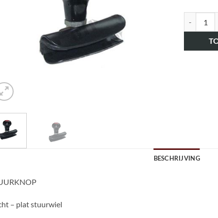
art.nr. H
T
BESCHRIJVING
UURKNOP
ht – plat stuurwiel