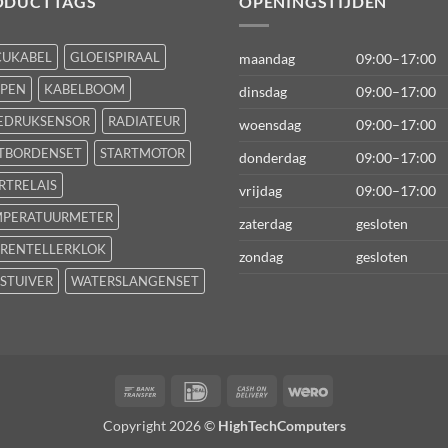
ODUCTTAGS
OPENINGSTIJDEN
CUKABEL
GLOEISPIRAAL
maandag
09:00–17:00
FPEN
KABELBOOM
dinsdag
09:00–17:00
EDRUKSENSOR
RADIATEUR
woensdag
09:00–17:00
TBORDENSET
STARTMOTOR
donderdag
09:00–17:00
RTRELAIS
vrijdag
09:00–17:00
MPERATUURMETER
zaterdag
gesloten
RENTELLERKLOK
zondag
gesloten
STUIVER
WATERSLANGENSET
Bank
IDeal
Cash
Wero
Transfer
On
Copyright 2026 ©
HighTechComputers
Delivery