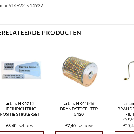
m nr S14922, S.14922
ERELATEERDE PRODUCTEN
art.nr. HK6213
art.nr. HK41846
art.
HEFINRICHTING
BRANDSTOFFILTER
BRANDS
POSITIE STIKKERSET
5420
FIL
OPV
€
8,40
€
7,40
€
17,
Excl. BTW
Excl. BTW