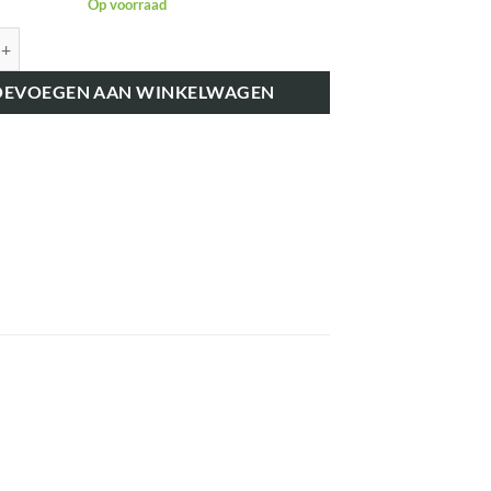
Op voorraad
K1197 STUURKNOP aantal
OEVOEGEN AAN WINKELWAGEN