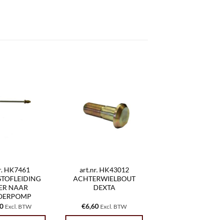
nr. HK7461
art.nr. HK43012
TOFLEIDING
ACHTERWIELBOUT
TER NAAR
DEXTA
OERPOMP
40
€
6,60
Excl. BTW
Excl. BTW