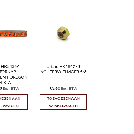
r. HK5436A
art.nr. HK184273
TORKAP
ACHTERWIELMOER 5/8
EEM FORDSON
DEXTA
30
€
3,60
Excl. BTW
Excl. BTW
OEGEN AAN
TOEVOEGEN AAN
KELWAGEN
WINKELWAGEN