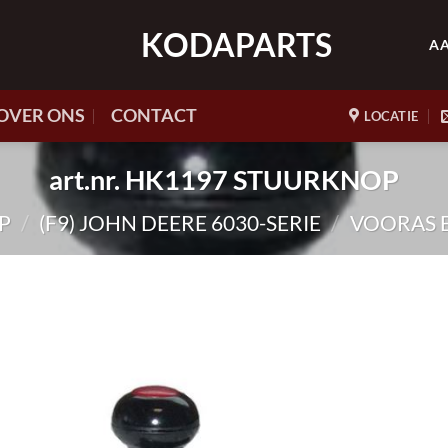
KODAPARTS
A
OVER ONS
CONTACT
LOCATIE
art.nr. HK1197 STUURKNOP
P
/
(F9) JOHN DEERE 6030-SERIE
/
VOORAS 