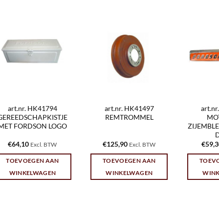
art.nr. HK41794
art.nr. HK41497
art.n
GEREEDSCHAPKISTJE
REMTROMMEL
MO
MET FORDSON LOGO
ZIJEMBL
€
64,10
€
125,90
€
59,
Excl. BTW
Excl. BTW
TOEVOEGEN AAN
TOEVOEGEN AAN
TOEV
WINKELWAGEN
WINKELWAGEN
WIN