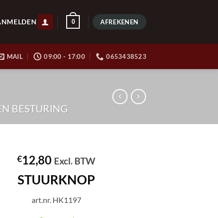
ANMELDEN
0
AFREKENEN
MAIL
09:00 - 17:00
0653438523
EN BESTURING
12,80
€
Excl. BTW
STUURKNOP
art.nr. HK1197