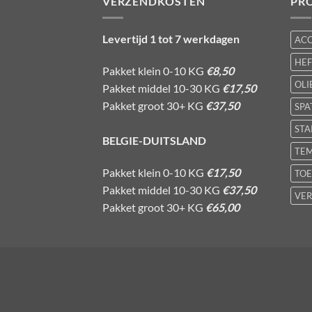
VERZENDKOSTEN
PR
Levertijd 1 tot 7 werkdagen
AC
HE
Pakket klein 0-10 KG
€8,50
OLI
Pakket middel 10-30 KG
€17,50
Pakket groot 30+ KG
€37,50
SPA
STA
BELGIE-DUITSLAND
TE
Pakket klein 0-10 KG
€17,50
TOE
Pakket middel 10-30 KG
€37,50
VER
Pakket groot 30+ KG
€65,00