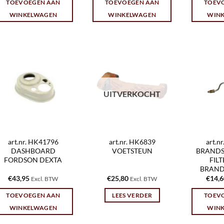
TOEVOEGEN AAN
TOEVOEGEN AAN
TOEV
WINKELWAGEN
WINKELWAGEN
WIN
UITVERKOCHT
art.nr. HK41796
art.nr. HK6839
art.n
DASHBOARD
VOETSTEUN
BRANDS
FORDSON DEXTA
FIL
BRAND
€
43,95
€
25,80
€
14,
Excl. BTW
Excl. BTW
TOEVOEGEN AAN
LEES VERDER
TOEV
WINKELWAGEN
WIN