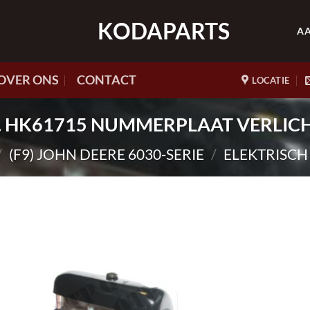
KODAPARTS
A
OVER ONS
CONTACT
LOCATIE
nr. HK61715 NUMMERPLAAT VERLIC
/
(F9) JOHN DEERE 6030-SERIE
/
ELEKTRISC