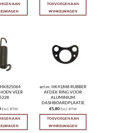
OEGEN AAN
TOEVOEGEN AAN
KELWAGEN
WINKELWAGEN
r. HK825064
art.nr. HK41848 RUBBER
HOEN VEER
AFDEK RING VOOR
5228
ALUMINIUM
DASHBOARDPLAATJE
0
€
5,80
Excl. BTW
Excl. BTW
OEGEN AAN
TOEVOEGEN AAN
KELWAGEN
WINKELWAGEN