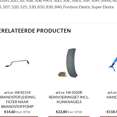
ctors 20D, 50, 50B, 50B MKII, 50D, 50E, 50EX, 50F, 50H, 50HX, 60
, 507, 520, 525, 530, 810, 830, 840, Fordson Dexta, Super Dexta
ERELATEERDE PRODUCTEN
art.nr. HK42154
art.nr. HK1020R
art.n
BRANDSTOFLEIDING,
REMVOERINGSET INCL.
HAND
FILTER NAAR
KLINKNAGELS
BRANDSTOFPOMP
€
14,60
€
22,80
€
118,
Excl. BTW
Excl. BTW