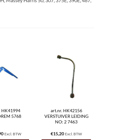
H, Massey Harris 50, 307, 375E, 390E, 487,
r. HK41994
art.nr. HK42156
REM 5768
VERSTUIVER LEIDING
NO: 2 7463
90
€
15,20
Excl. BTW
Excl. BTW