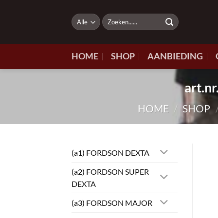
Ga
naar
Zoeken
naar:
inhoud
HOME
SHOP
AANBIEDING
art.
HOME
/
SHOP
(a1) FORDSON DEXTA
(a2) FORDSON SUPER
DEXTA
(a3) FORDSON MAJOR