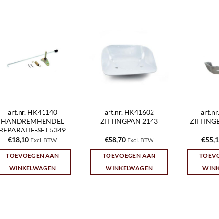
art.nr. HK41140
art.nr. HK41602
art.n
HANDREMHENDEL
ZITTINGPAN 2143
ZITTING
REPARATIE-SET 5349
€
18,10
€
58,70
€
55,
Excl. BTW
Excl. BTW
TOEVOEGEN AAN
TOEVOEGEN AAN
TOEV
WINKELWAGEN
WINKELWAGEN
WIN