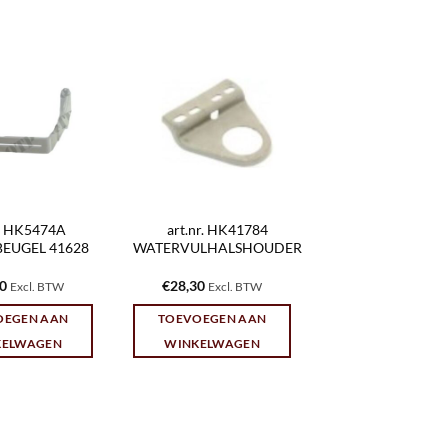
r. HK5474A
art.nr. HK41784
BEUGEL 41628
WATERVULHALSHOUDER
10
€
28,30
Excl. BTW
Excl. BTW
OEGEN AAN
TOEVOEGEN AAN
KELWAGEN
WINKELWAGEN