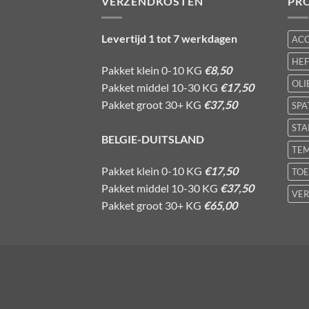
VERZENDKOSTEN
PR
Levertijd 1 tot 7 werkdagen
AC
HE
Pakket klein 0-10 KG
€8,50
OLI
Pakket middel 10-30 KG
€17,50
Pakket groot 30+ KG
€37,50
SPA
STA
BELGIE-DUITSLAND
TE
Pakket klein 0-10 KG
€17,50
TOE
Pakket middel 10-30 KG
€37,50
VER
Pakket groot 30+ KG
€65,00