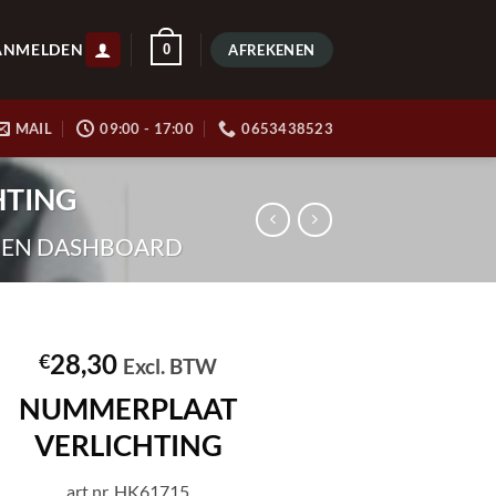
ANMELDEN
0
AFREKENEN
MAIL
09:00 - 17:00
0653438523
HTING
H EN DASHBOARD
28,30
€
Excl. BTW
NUMMERPLAAT
VERLICHTING
art.nr. HK61715