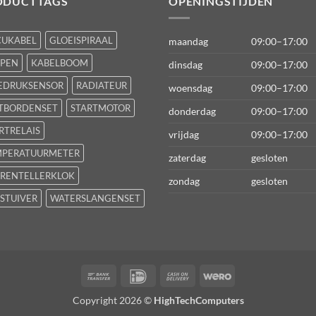
ODUCTTAGS
OPENINGSTIJDEN
CUKABEL
GLOEISPIRAAL
maandag
09:00–17:00
FPEN
KABELBOOM
dinsdag
09:00–17:00
EDRUKSENSOR
RADIATEUR
woensdag
09:00–17:00
TBORDENSET
STARTMOTOR
donderdag
09:00–17:00
RTRELAIS
vrijdag
09:00–17:00
MPERATUURMETER
zaterdag
gesloten
RENTELLERKLOK
zondag
gesloten
STUIVER
WATERSLANGENSET
Bank
IDeal
Cash
Wero
Transfer
On
Copyright 2026 ©
HighTechComputers
Delivery