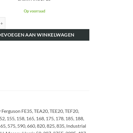
Op voorraad
K61715 NUMMERPLAAT VERLICHTING aantal
OEVOEGEN AAN WINKELWAGEN
 Ferguson FE35, TEA20, TEE20, TEF20,
52, 155, 158, 165, 168, 175, 178, 185, 188,
65, 575, 590, 660, 820, 825, 835, Industrial