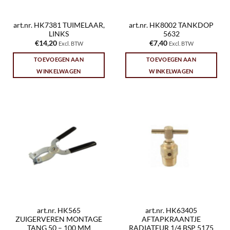
art.nr. HK7381 TUIMELAAR,
art.nr. HK8002 TANKDOP
LINKS
5632
€
14,20
€
7,40
Excl. BTW
Excl. BTW
TOEVOEGEN AAN
TOEVOEGEN AAN
WINKELWAGEN
WINKELWAGEN
art.nr. HK565
art.nr. HK63405
ZUIGERVEREN MONTAGE
AFTAPKRAANTJE
TANG 50 – 100 MM
RADIATEUR 1/4 BSP 5175