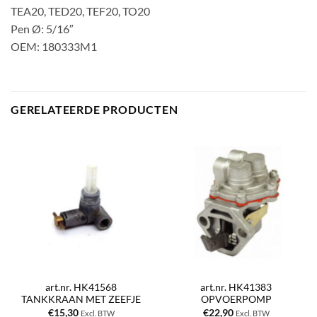
TEA20, TED20, TEF20, TO20
Pen Ø: 5/16″
OEM: 180333M1
GERELATEERDE PRODUCTEN
art.nr. HK41568
art.nr. HK41383
TANKKRAAN MET ZEEFJE
OPVOERPOMP
€
15,30
€
22,90
Excl. BTW
Excl. BTW