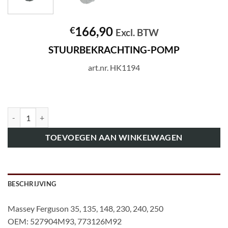
166,90
€
Excl. BTW
STUURBEKRACHTING-POMP
art.nr. HK1194
art.nr. HK1194 STUURBEKRACHTING-POMP aantal
TOEVOEGEN AAN WINKELWAGEN
BESCHRIJVING
Massey Ferguson 35, 135, 148, 230, 240, 250
OEM: 527904M93, 773126M92