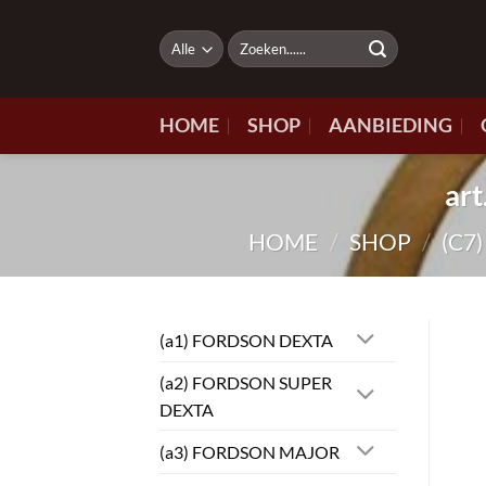
Ga
naar
Zoeken
naar:
inhoud
HOME
SHOP
AANBIEDING
ar
HOME
/
SHOP
/
(C7
(a1) FORDSON DEXTA
(a2) FORDSON SUPER
DEXTA
(a3) FORDSON MAJOR