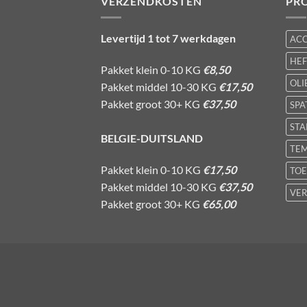
VERZENDKOSTEN
PR
Levertijd 1 tot 7 werkdagen
AC
HE
Pakket klein 0-10 KG
€8,50
OLI
Pakket middel 10-30 KG
€17,50
Pakket groot 30+ KG
€37,50
SPA
STA
BELGIE-DUITSLAND
TE
Pakket klein 0-10 KG
€17,50
TOE
Pakket middel 10-30 KG
€37,50
VER
Pakket groot 30+ KG
€65,00