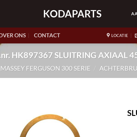
KODAPARTS
A
OVER ONS
CONTACT
LOCATIE
t.nr. HK897367 SLUITRING AXIAAL 4
) MASSEY FERGUSON 300 SERIE
/
ACHTERBRUG
SL