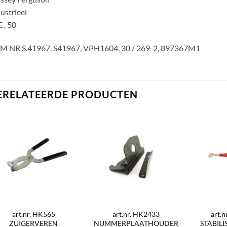
ustrieel
 , 50
M NR S.41967, S41967, VPH1604, 30 / 269-2, 897367M1
ERELATEERDE PRODUCTEN
art.nr. HK565
art.nr. HK2433
art.
ZUIGERVEREN
NUMMERPLAATHOUDER
STABIL