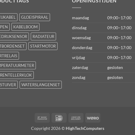
ODUCTTAGS
OPENINGSTIJDEN
CUKABEL
GLOEISPIRAAL
maandag
09:00–17:00
FPEN
KABELBOOM
dinsdag
09:00–17:00
EDRUKSENSOR
RADIATEUR
woensdag
09:00–17:00
TBORDENSET
STARTMOTOR
donderdag
09:00–17:00
RTRELAIS
vrijdag
09:00–17:00
MPERATUURMETER
zaterdag
gesloten
RENTELLERKLOK
zondag
gesloten
STUIVER
WATERSLANGENSET
Bank
IDeal
Cash
Wero
Transfer
On
Copyright 2026 ©
HighTechComputers
Delivery