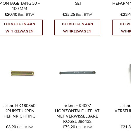
MONTAGE TANG 50 –
SET
HEFARM 
100 MM
€
20,40
€
35,25
€
23,
Excl. BTW
Excl. BTW
TOEVOEGEN AAN
TOEVOEGEN AAN
TOEV
WINKELWAGEN
WINKELWAGEN
WIN
art.nr. HK180860
art.nr. HK4007
art.n
KRUISSTUKPEN
HORIZONTALE HEFLAT
VERSTU
HEFINRICHTING
MET VERWISSELBARE
KOGEL 886432
€
3,90
€
75,20
€
21,
Excl. BTW
Excl. BTW