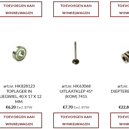
TOEVOEGEN AAN
TOEVOEGEN AAN
TOEV
WINKELWAGEN
WINKELWAGEN
WIN
art.nr. HK828123
art.nr. HK63068
art.n
TOPLAGER IN
UITLAATKLEP 45°
DIEPTER
LIEGWIEL, 40 X 17 X 12
(KOM) 7415
MM.
€
6,20
€
7,70
€
22,
Excl. BTW
Excl. BTW
TOEVOEGEN AAN
TOEVOEGEN AAN
TOEV
WINKELWAGEN
WINKELWAGEN
WIN