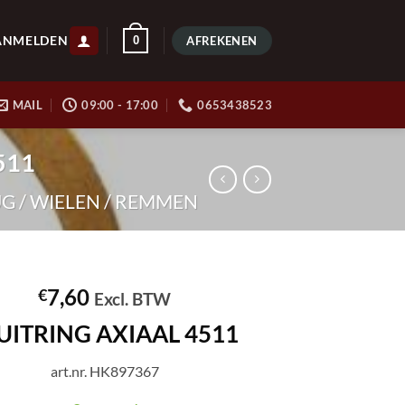
ANMELDEN
0
AFREKENEN
MAIL
09:00 - 17:00
0653438523
511
 / WIELEN / REMMEN
7,60
€
Excl. BTW
UITRING AXIAAL 4511
art.nr. HK897367