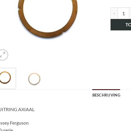
art.nr. HK
T
BESCHRIJVING
UITRING AXIAAL
ssey Ferguson
-serie