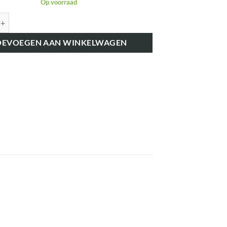
Op voorraad
897367 SLUITRING AXIAAL 4511 aantal
OEVOEGEN AAN WINKELWAGEN