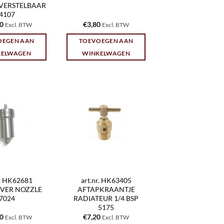
VERSTELBAAR
4107
40
€
3,80
Excl. BTW
Excl. BTW
OEGEN AAN
TOEVOEGEN AAN
KELWAGEN
WINKELWAGEN
r. HK62681
art.nr. HK63405
IVER NOZZLE
AFTAPKRAANTJE
7024
RADIATEUR 1/4 BSP
5175
30
€
7,20
Excl. BTW
Excl. BTW