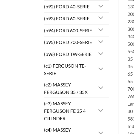
(b92) FORD 40-SERIE
133
200
(b93) FORD 60-SERIE
230
300
(b94) FORD 600-SERIE
340
(b95) FORD 700-SERIE
500
550
(b96) FORD TW-SERIE
35 
(c1) FERGUSON TE-
35
SERIE
65 
65
(c2) MASSEY
700
FERGUSON 35 / 35X
76
(c3) MASSEY
Lan
FERGUSON FE 35 4
30 
CILINDER
583
Ind
(c4) MASSEY
Ma