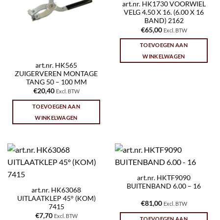
art.nr. HK1730 VOORWIEL
VELG 4.50 X 16. (6.00 X 16
BAND) 2162
€
65,00
Excl. BTW
TOEVOEGEN AAN
WINKELWAGEN
art.nr. HK565
ZUIGERVEREN MONTAGE
TANG 50 – 100 MM
€
20,40
Excl. BTW
TOEVOEGEN AAN
WINKELWAGEN
art.nr. HKTF9090
BUITENBAND 6.00 – 16
art.nr. HK63068
UITLAATKLEP 45° (KOM)
€
81,00
Excl. BTW
7415
€
7,70
Excl. BTW
TOEVOEGEN AAN