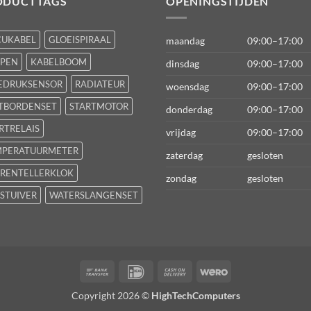
ODUCTTAGS
OPENINGSTIJDEN
CUKABEL
GLOEISPIRAAL
maandag
09:00–17:00
FPEN
KABELBOOM
dinsdag
09:00–17:00
EDRUKSENSOR
RADIATEUR
woensdag
09:00–17:00
TBORDENSET
STARTMOTOR
donderdag
09:00–17:00
RTRELAIS
vrijdag
09:00–17:00
MPERATUURMETER
zaterdag
gesloten
RENTELLERKLOK
zondag
gesloten
STUIVER
WATERSLANGENSET
Bank
IDeal
Cash
Wero
Transfer
On
Copyright 2026 ©
HighTechComputers
Delivery