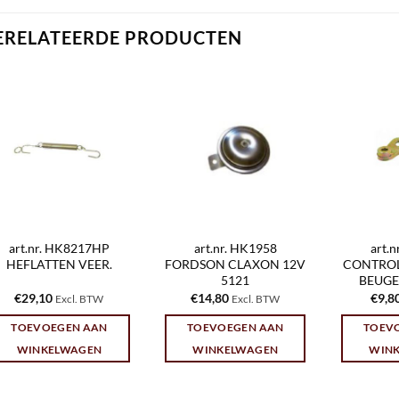
ERELATEERDE PRODUCTEN
art.nr. HK8217HP
art.nr. HK1958
art.
HEFLATTEN VEER.
FORDSON CLAXON 12V
CONTROL
5121
BEUGE
€
29,10
€
14,80
€
9,8
Excl. BTW
Excl. BTW
TOEVOEGEN AAN
TOEVOEGEN AAN
TOEV
WINKELWAGEN
WINKELWAGEN
WIN