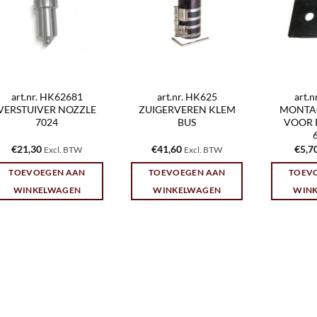
art.nr. HK62681
art.nr. HK625
art.
VERSTUIVER NOZZLE
ZUIGERVEREN KLEM
MONTA
7024
BUS
VOOR 
€
21,30
€
41,60
€
5,7
Excl. BTW
Excl. BTW
TOEVOEGEN AAN
TOEVOEGEN AAN
TOEV
WINKELWAGEN
WINKELWAGEN
WIN