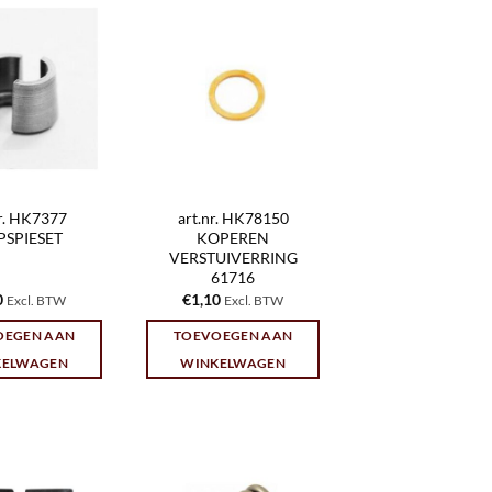
nr. HK7377
art.nr. HK78150
PSPIESET
KOPEREN
VERSTUIVERRING
61716
0
€
1,10
Excl. BTW
Excl. BTW
OEGEN AAN
TOEVOEGEN AAN
KELWAGEN
WINKELWAGEN