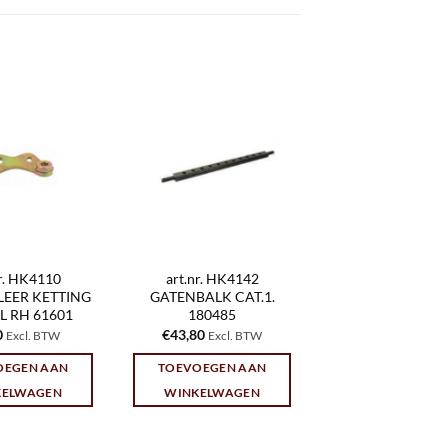
nr. HK4110
art.nr. HK4142
EER KETTING
GATENBALK CAT.1.
L RH 61601
180485
0
€
43,80
Excl. BTW
Excl. BTW
OEGEN AAN
TOEVOEGEN AAN
KELWAGEN
WINKELWAGEN