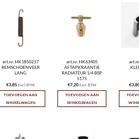
art.nr. HK1850217
art.nr. HK63405
art.
REMSCHOENVEER
AFTAPKRAANTJE
KLE
LANG
RADIATEUR 1/4 BSP
5175
€
3,85
€
7,20
€
3,8
Excl. BTW
Excl. BTW
TOEVOEGEN AAN
TOEVOEGEN AAN
TOEV
WINKELWAGEN
WINKELWAGEN
WIN