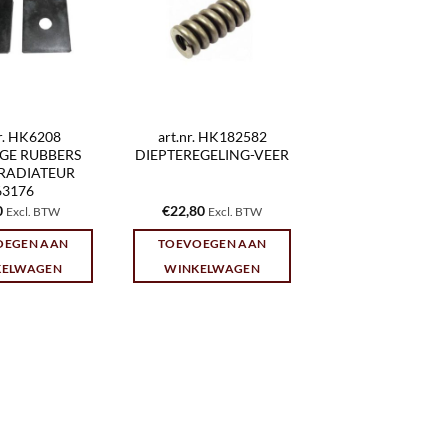
nr. HK6208
art.nr. HK182582
GE RUBBERS
DIEPTEREGELING-VEER
RADIATEUR
63176
0
€
22,80
Excl. BTW
Excl. BTW
OEGEN AAN
TOEVOEGEN AAN
KELWAGEN
WINKELWAGEN