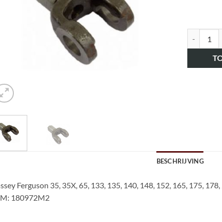
art.nr. H
T
BESCHRIJVING
sey Ferguson 35, 35X, 65, 133, 135, 140, 148, 152, 165, 175, 178,
M: 180972M2