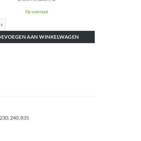
Op voorraad
K180972 DIEPTEREGELING TOPSTANG CLEVIS aantal
OEVOEGEN AAN WINKELWAGEN
 230, 240, 835