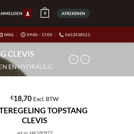
ANMELDEN
0
AFREKENEN
MAIL
09:00 - 17:00
0653438523
G CLEVIS
EN EN HYDRAULIC
18,70
€
Excl. BTW
PTEREGELING TOPSTANG
CLEVIS
art.nr. HK180972