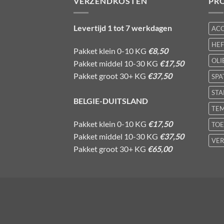
VERZENDKOSTEN
PR
Levertijd 1 tot 7 werkdagen
AC
HE
Pakket klein 0-10 KG
€8,50
OLI
Pakket middel 10-30 KG
€17,50
Pakket groot 30+ KG
€37,50
SPA
STA
BELGIE-DUITSLAND
TE
Pakket klein 0-10 KG
€17,50
TOE
Pakket middel 10-30 KG
€37,50
VER
Pakket groot 30+ KG
€65,00