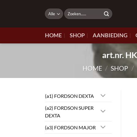
Ga
naar
Zoeken
naar:
inhoud
HOME
SHOP
AANBIEDING
art.nr.
HOME
/
SHOP
/
(a1) FORDSON DEXTA
(a2) FORDSON SUPER
DEXTA
(a3) FORDSON MAJOR