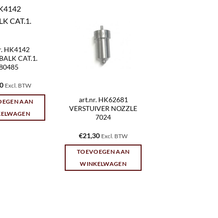
nr. HK4142
ALK CAT.1.
80485
80
Excl. BTW
art.nr. HK62681
OEGEN AAN
VERSTUIVER NOZZLE
KELWAGEN
7024
€
21,30
Excl. BTW
TOEVOEGEN AAN
WINKELWAGEN