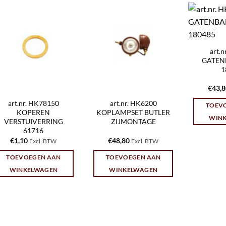
art.
GATENB
1
€
43,
art.nr. HK78150
art.nr. HK6200
TOEV
KOPEREN
KOPLAMPSET BUTLER
WIN
VERSTUIVERRING
ZIJMONTAGE
61716
€
1,10
€
48,80
Excl. BTW
Excl. BTW
TOEVOEGEN AAN
TOEVOEGEN AAN
WINKELWAGEN
WINKELWAGEN