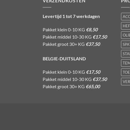
VERZENDKOSTEN
PR
Levertijd 1 tot 7 werkdagen
AC
HE
Pakket klein 0-10 KG
€8,50
OLI
Pakket middel 10-30 KG
€17,50
Pakket groot 30+ KG
€37,50
SPA
STA
BELGIE-DUITSLAND
TE
Pakket klein 0-10 KG
€17,50
TOE
Pakket middel 10-30 KG
€37,50
VER
Pakket groot 30+ KG
€65,00