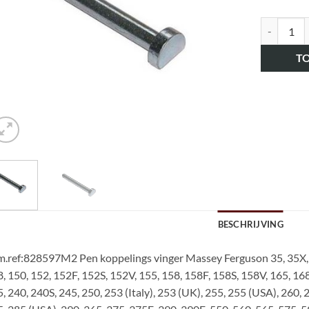
art.nr. H
T
BESCHRIJVING
.ref:828597M2 Pen koppelings vinger Massey Ferguson 35, 35X, 6
, 150, 152, 152F, 152S, 152V, 155, 158, 158F, 158S, 158V, 165, 168
, 240, 240S, 245, 250, 253 (Italy), 253 (UK), 255, 255 (USA), 260, 2