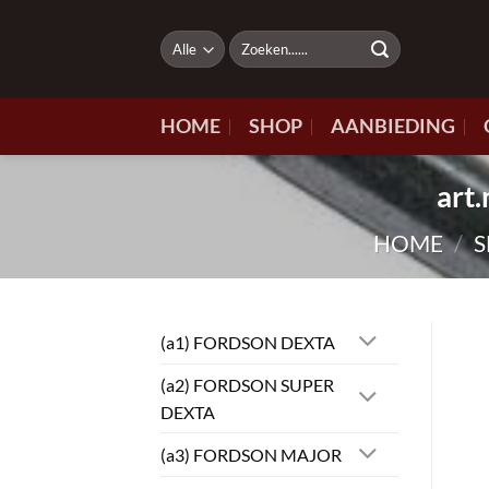
Ga
naar
Zoeken
naar:
inhoud
HOME
SHOP
AANBIEDING
art
HOME
/
(a1) FORDSON DEXTA
(a2) FORDSON SUPER
DEXTA
(a3) FORDSON MAJOR