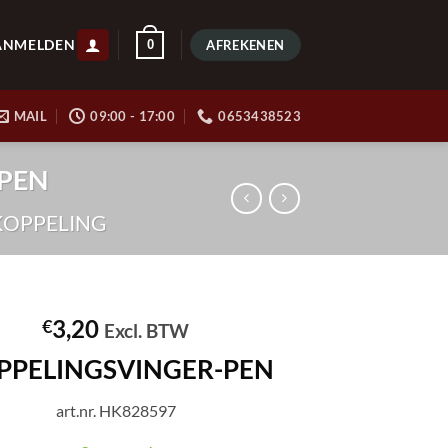
ANMELDEN
0
AFREKENEN
MAIL
09:00 - 17:00
0653438523
-PEN
KOPPELING
3,20
€
Excl. BTW
PPELINGSVINGER-PEN
art.nr. HK828597