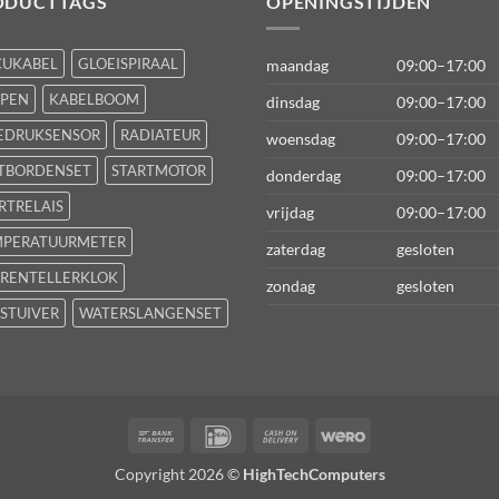
ODUCTTAGS
OPENINGSTIJDEN
CUKABEL
GLOEISPIRAAL
maandag
09:00–17:00
FPEN
KABELBOOM
dinsdag
09:00–17:00
EDRUKSENSOR
RADIATEUR
woensdag
09:00–17:00
TBORDENSET
STARTMOTOR
donderdag
09:00–17:00
RTRELAIS
vrijdag
09:00–17:00
MPERATUURMETER
zaterdag
gesloten
RENTELLERKLOK
zondag
gesloten
STUIVER
WATERSLANGENSET
Bank
IDeal
Cash
Wero
Transfer
On
Copyright 2026 ©
HighTechComputers
Delivery