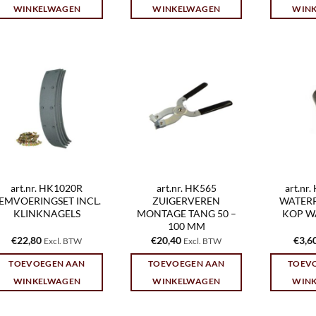
WINKELWAGEN
WINKELWAGEN
WIN
art.nr. HK1020R
art.nr. HK565
art.nr
EMVOERINGSET INCL.
ZUIGERVEREN
WATER
KLINKNAGELS
MONTAGE TANG 50 –
KOP W
100 MM
€
22,80
€
20,40
€
3,6
Excl. BTW
Excl. BTW
TOEVOEGEN AAN
TOEVOEGEN AAN
TOEV
WINKELWAGEN
WINKELWAGEN
WIN