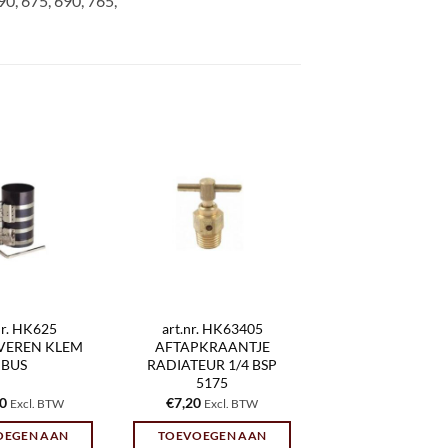
90, 675, 690, 765,
nr. HK625
art.nr. HK63405
VEREN KLEM
AFTAPKRAANTJE
BUS
RADIATEUR 1/4 BSP
5175
60
€
7,20
Excl. BTW
Excl. BTW
OEGEN AAN
TOEVOEGEN AAN