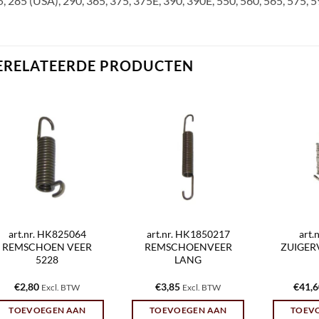
, 285 (USA), 290, 365, 375, 375E, 390, 390E, 550, 560, 565, 575, 5
ERELATEERDE PRODUCTEN
art.nr. HK825064
art.nr. HK1850217
art.
REMSCHOEN VEER
REMSCHOENVEER
ZUIGER
5228
LANG
€
2,80
€
3,85
€
41,
Excl. BTW
Excl. BTW
TOEVOEGEN AAN
TOEVOEGEN AAN
TOEV