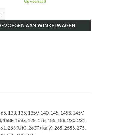
Op voorraad
K828597 KOPPELINGSVINGER-PEN aantal
OEVOEGEN AAN WINKELWAGEN
5, 133, 135, 135V, 140, 145, 145S, 145V,
, 168F, 168S, 175, 178, 185, 188, 230, 231,
61, 263 (UK), 263T (Italy), 265, 265S, 275,