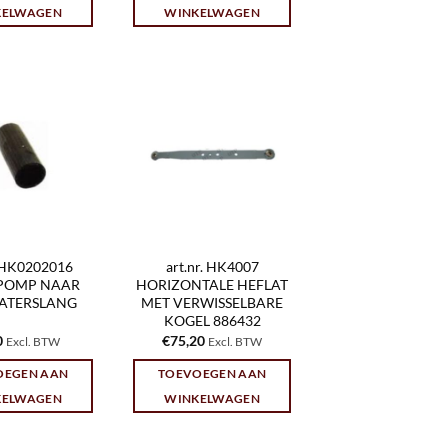
KELWAGEN
WINKELWAGEN
. HK0202016
art.nr. HK4007
POMP NAAR
HORIZONTALE HEFLAT
ATERSLANG
MET VERWISSELBARE
KOGEL 886432
0
€
75,20
Excl. BTW
Excl. BTW
OEGEN AAN
TOEVOEGEN AAN
KELWAGEN
WINKELWAGEN