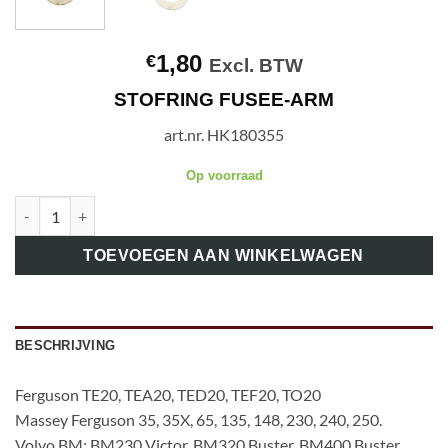
1,80
€
Excl. BTW
STOFRING FUSEE-ARM
art.nr. HK180355
Op voorraad
art.nr. HK180355 STOFRING FUSEE-ARM aantal
TOEVOEGEN AAN WINKELWAGEN
BESCHRIJVING
Ferguson TE20, TEA20, TED20, TEF20, TO20
Massey Ferguson 35, 35X, 65, 135, 148, 230, 240, 250.
Volvo BM: BM230 Victor, BM320 Buster, BM400 Buster,