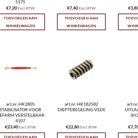
5175
€
7,20
€
7,40
€
3,8
Excl. BTW
Excl. BTW
TOEVOEGEN AAN
TOEVOEGEN AAN
TOEV
WINKELWAGEN
WINKELWAGEN
WIN
art.nr. HK2805
art.nr. HK182582
art.n
STABILISATOR VOOR
DIEPTEREGELING-VEER
UITLA
EFARM VERSTELBAAR
(KO
4107
€
23,40
€
22,80
€
7,7
Excl. BTW
Excl. BTW
TOEVOEGEN AAN
TOEVOEGEN AAN
TOEV