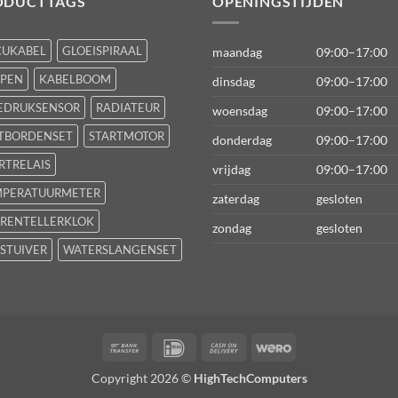
ODUCTTAGS
OPENINGSTIJDEN
CUKABEL
GLOEISPIRAAL
maandag
09:00–17:00
FPEN
KABELBOOM
dinsdag
09:00–17:00
EDRUKSENSOR
RADIATEUR
woensdag
09:00–17:00
TBORDENSET
STARTMOTOR
donderdag
09:00–17:00
RTRELAIS
vrijdag
09:00–17:00
MPERATUURMETER
zaterdag
gesloten
RENTELLERKLOK
zondag
gesloten
STUIVER
WATERSLANGENSET
Bank
IDeal
Cash
Wero
Transfer
On
Copyright 2026 ©
HighTechComputers
Delivery