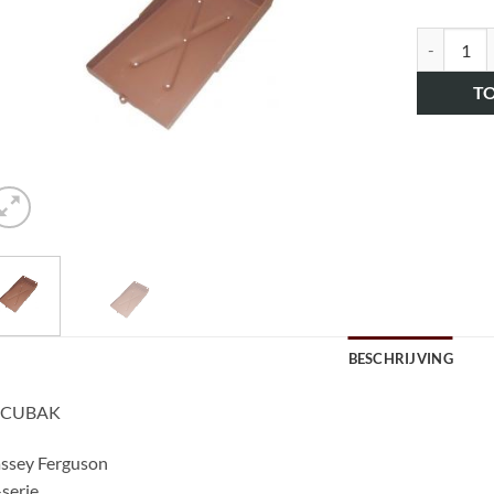
art.nr. HK
T
BESCHRIJVING
CUBAK
ssey Ferguson
serie