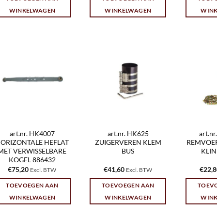
WINKELWAGEN
WINKELWAGEN
WIN
art.nr. HK4007
art.nr. HK625
art.n
ORIZONTALE HEFLAT
ZUIGERVEREN KLEM
REMVOER
MET VERWISSELBARE
BUS
KLI
KOGEL 886432
€
75,20
€
41,60
€
22,
Excl. BTW
Excl. BTW
TOEVOEGEN AAN
TOEVOEGEN AAN
TOEV
WINKELWAGEN
WINKELWAGEN
WIN