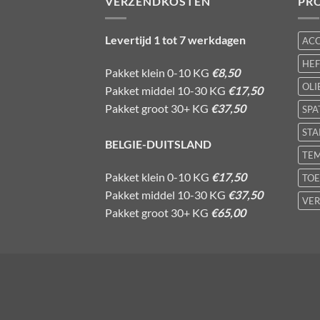
VERZENDKOSTEN
PR
Levertijd 1 tot 7 werkdagen
AC
HE
Pakket klein 0-10 KG
€8,50
OLI
Pakket middel 10-30 KG
€17,50
Pakket groot 30+ KG
€37,50
SPA
STA
BELGIE-DUITSLAND
TE
Pakket klein 0-10 KG
€17,50
TOE
Pakket middel 10-30 KG
€37,50
VER
Pakket groot 30+ KG
€65,00