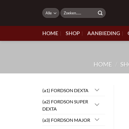
Ga
naar
Zoeken
naar:
inhoud
HOME
SHOP
AANBIEDING
HOME
/
SH
(a1) FORDSON DEXTA
(a2) FORDSON SUPER
DEXTA
(a3) FORDSON MAJOR