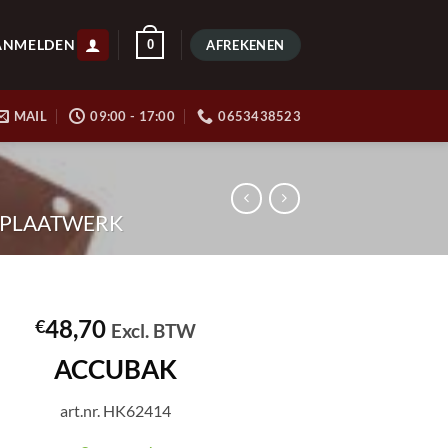
ANMELDEN
0
AFREKENEN
MAIL
09:00 - 17:00
0653438523
N PLAATWERK
48,70
€
Excl. BTW
ACCUBAK
art.nr. HK62414