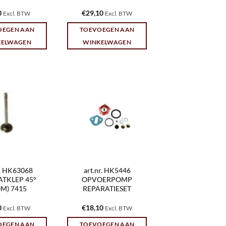
0
€
29,10
Excl. BTW
Excl. BTW
OEGEN AAN
TOEVOEGEN AAN
KELWAGEN
WINKELWAGEN
r. HK63068
art.nr. HK5446
ATKLEP 45°
OPVOERPOMP
M) 7415
REPARATIESET
0
€
18,10
Excl. BTW
Excl. BTW
OEGEN AAN
TOEVOEGEN AAN