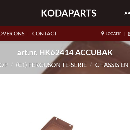
KODAPARTS
A
OVER ONS
CONTACT
LOCATIE
art.nr. HK62414 ACCUBAK
OP
/
(C1) FERGUSON TE-SERIE
/
CHASSIS E