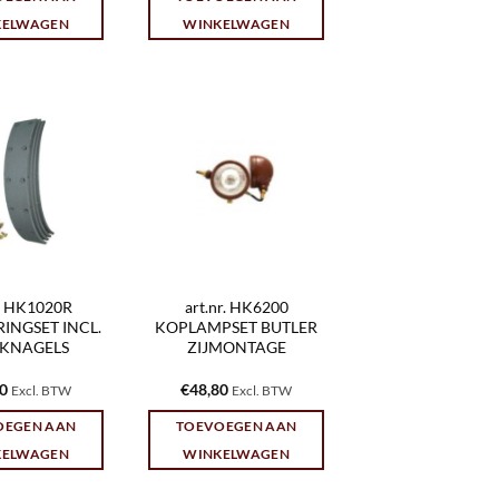
KELWAGEN
WINKELWAGEN
r. HK1020R
art.nr. HK6200
INGSET INCL.
KOPLAMPSET BUTLER
NKNAGELS
ZIJMONTAGE
80
€
48,80
Excl. BTW
Excl. BTW
OEGEN AAN
TOEVOEGEN AAN
KELWAGEN
WINKELWAGEN