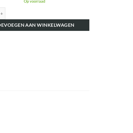
Op voorraad
62414 ACCUBAK aantal
OEVOEGEN AAN WINKELWAGEN