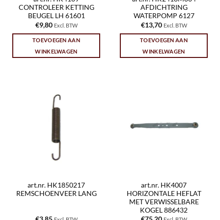
CONTROLEER KETTING
AFDICHTRING
BEUGEL LH 61601
WATERPOMP 6127
€
9,80
€
13,70
Excl. BTW
Excl. BTW
TOEVOEGEN AAN
TOEVOEGEN AAN
WINKELWAGEN
WINKELWAGEN
art.nr. HK1850217
art.nr. HK4007
REMSCHOENVEER LANG
HORIZONTALE HEFLAT
MET VERWISSELBARE
KOGEL 886432
€
3,85
€
75,20
Excl. BTW
Excl. BTW