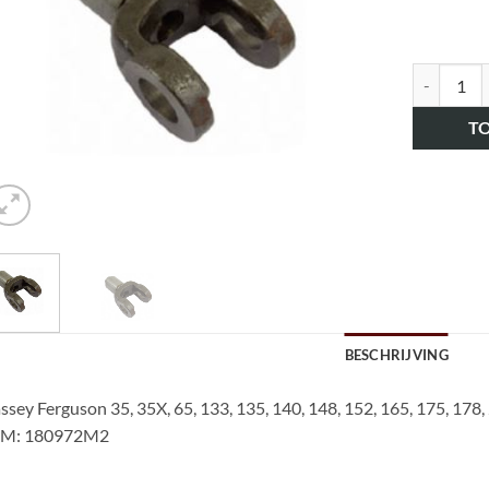
art.nr. H
T
BESCHRIJVING
sey Ferguson 35, 35X, 65, 133, 135, 140, 148, 152, 165, 175, 178,
M: 180972M2