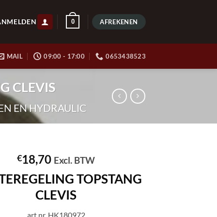
ANMELDEN
0
AFREKENEN
MAIL
09:00 - 17:00
0653438523
G CLEVIS
EN EN HYDRAULIC
18,70
€
Excl. BTW
PTEREGELING TOPSTANG
CLEVIS
art.nr. HK180972