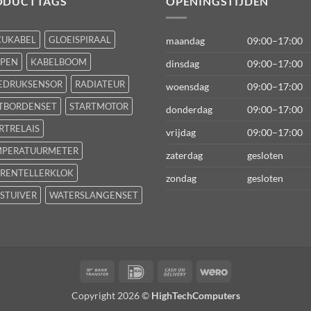
ODUCTTAGS
OPENINGSTIJDEN
CUKABEL
GLOEISPIRAAL
maandag
09:00–17:00
FPEN
KABELBOOM
dinsdag
09:00–17:00
EDRUKSENSOR
RADIATEUR
woensdag
09:00–17:00
TBORDENSET
STARTMOTOR
donderdag
09:00–17:00
RTRELAIS
vrijdag
09:00–17:00
MPERATUURMETER
zaterdag
gesloten
RENTELLERKLOK
zondag
gesloten
STUIVER
WATERSLANGENSET
Bank
IDeal
Cash
Wero
Transfer
On
Copyright 2026 ©
HighTechComputers
Delivery