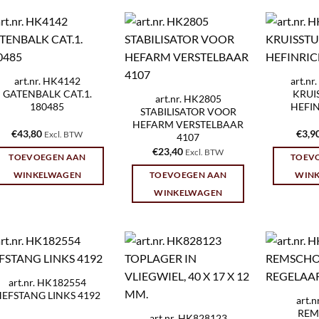
art.nr. HK4142
art.n
GATENBALK CAT.1.
KRUI
art.nr. HK2805
180485
HEFI
STABILISATOR VOOR
HEFARM VERSTELBAAR
€
43,80
€
3,9
Excl. BTW
4107
€
23,40
Excl. BTW
TOEVOEGEN AAN
TOEV
WINKELWAGEN
TOEVOEGEN AAN
WIN
WINKELWAGEN
art.nr. HK182554
EFSTANG LINKS 4192
art.
REM
art.nr. HK828123