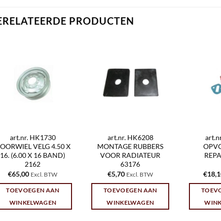
ERELATEERDE PRODUCTEN
art.nr. HK1730
art.nr. HK6208
art.
OORWIEL VELG 4.50 X
MONTAGE RUBBERS
OPV
16. (6.00 X 16 BAND)
VOOR RADIATEUR
REPA
2162
63176
€
65,00
€
5,70
€
18,
Excl. BTW
Excl. BTW
TOEVOEGEN AAN
TOEVOEGEN AAN
TOEV
WINKELWAGEN
WINKELWAGEN
WIN