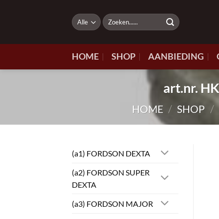
Ga
naar
Zoeken
naar:
inhoud
HOME
SHOP
AANBIEDING
art.nr.
HOME
/
SHOP
/
(a1) FORDSON DEXTA
(a2) FORDSON SUPER
DEXTA
(a3) FORDSON MAJOR