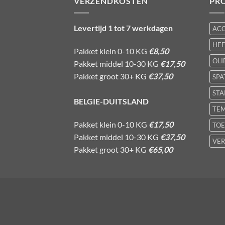
VERZENDKOSTEN
PR
Levertijd 1 tot 7 werkdagen
AC
HE
Pakket klein 0-10 KG
€8,50
OLI
Pakket middel 10-30 KG
€17,50
Pakket groot 30+ KG
€37,50
SPA
STA
BELGIE-DUITSLAND
TE
Pakket klein 0-10 KG
€17,50
TOE
Pakket middel 10-30 KG
€37,50
VER
Pakket groot 30+ KG
€65,00