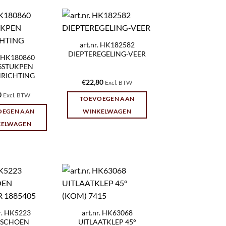
art.nr. HK182582
DIEPTEREGELING-VEER
r. HK180860
SSTUKPEN
NRICHTING
€
22,80
Excl. BTW
0
Excl. BTW
TOEVOEGEN AAN
OEGEN AAN
WINKELWAGEN
KELWAGEN
nr. HK5223
art.nr. HK63068
SCHOEN
UITLAATKLEP 45°