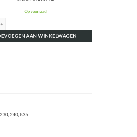
Op voorraad
K180972 DIEPTEREGELING TOPSTANG CLEVIS aantal
OEVOEGEN AAN WINKELWAGEN
 230, 240, 835