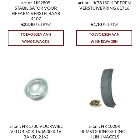
art.nr. HK2805
art.nr. HK78150 KOPEREN
STABILISATOR VOOR
VERSTUIVERRING 61716
HEFARM VERSTELBAAR
4107
€
23,40
€
1,10
Excl. BTW
Excl. BTW
TOEVOEGEN AAN
TOEVOEGEN AAN
WINKELWAGEN
WINKELWAGEN
art.nr. HK1730 VOORWIEL
art.nr. HK1020R
VELG 4.50 X 16. (6.00 X 16
REMVOERINGSET INCL.
BAND) 2162
KLINKNAGELS