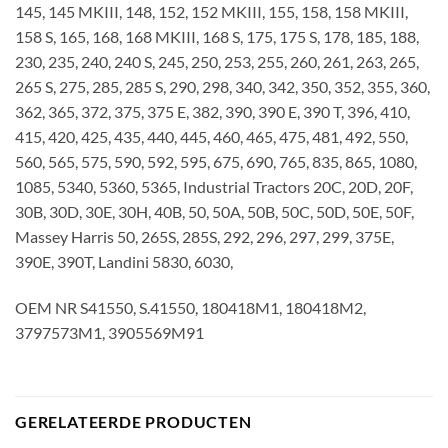
145, 145 MKIII, 148, 152, 152 MKIII, 155, 158, 158 MKIII,
158 S, 165, 168, 168 MKIII, 168 S, 175, 175 S, 178, 185, 188,
230, 235, 240, 240 S, 245, 250, 253, 255, 260, 261, 263, 265,
265 S, 275, 285, 285 S, 290, 298, 340, 342, 350, 352, 355, 360,
362, 365, 372, 375, 375 E, 382, 390, 390 E, 390 T, 396, 410,
415, 420, 425, 435, 440, 445, 460, 465, 475, 481, 492, 550,
560, 565, 575, 590, 592, 595, 675, 690, 765, 835, 865, 1080,
1085, 5340, 5360, 5365, Industrial Tractors 20C, 20D, 20F,
30B, 30D, 30E, 30H, 40B, 50, 50A, 50B, 50C, 50D, 50E, 50F,
Massey Harris 50, 265S, 285S, 292, 296, 297, 299, 375E,
390E, 390T, Landini 5830, 6030,
OEM NR S41550, S.41550, 180418M1, 180418M2,
3797573M1, 3905569M91
GERELATEERDE PRODUCTEN