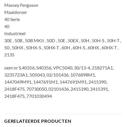
Massey Ferguson
Maaidorser
40 Serie
40
Industrieel
30E , 50B , 50B MKII , 50D , 50E , 50EX , 50H , 50H-S , 50H-T ,
50 , 50HX , 50HX-S , 50HX-T , 60H , 60H-S , 60HX , 60HX-T ,
2135
oem nr S.40356, S40356, VPC5040, 30/13-4, 218271A1,
3235723A1, 505043, 02/101436, 1076898M1,
1447049M91, 1447691M1, 1447691M91, 2415390,
2418F475, 70730050, 02101436, 2415390, 2415391,
2418F475, 7701030494
GERELATEERDE PRODUCTEN