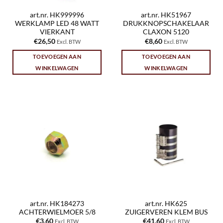
art.nr. HK999996
art.nr. HK51967
WERKLAMP LED 48 WATT
DRUKKNOPSCHAKELAAR
VIERKANT
CLAXON 5120
€
26,50
€
8,60
Excl. BTW
Excl. BTW
TOEVOEGEN AAN
TOEVOEGEN AAN
WINKELWAGEN
WINKELWAGEN
art.nr. HK184273
art.nr. HK625
ACHTERWIELMOER 5/8
ZUIGERVEREN KLEM BUS
€
3,60
€
41,60
Excl. BTW
Excl. BTW