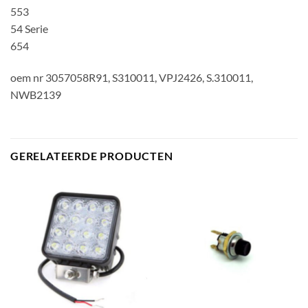
553
54 Serie
654
oem nr 3057058R91, S310011, VPJ2426, S.310011,
NWB2139
GERELATEERDE PRODUCTEN