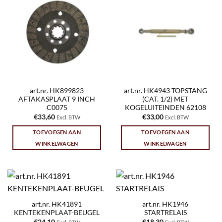
art.nr. HK899823
art.nr. HK4943 TOPSTANG
AFTAKASPLAAT 9 INCH
(CAT. 1/2) MET
C0075
KOGELUITEINDEN 62108
€
33,60
€
33,00
Excl. BTW
Excl. BTW
TOEVOEGEN AAN
TOEVOEGEN AAN
WINKELWAGEN
WINKELWAGEN
art.nr. HK41891
art.nr. HK1946
KENTEKENPLAAT-BEUGEL
STARTRELAIS
€
24,10
€
18,30